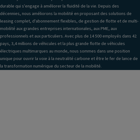
ra
n
st
durable qui s'engage à améliorer la fluidité de la vie. Depuis des
b
t
è
décennies, nous améliorons la mobilité en proposant des solutions de
a
ur
m
leasing complet, d'abonnement flexibles, de gestion de flotte et de multi-
tt
e
e
mobilité aux grandes entreprises internationales, aux PME, aux
a
s
a
professionnels et aux particuliers. Avec plus de 14 500 employés dans 42
bl
A
u
pays, 3,4 millions de véhicules et la plus grande flotte de véhicules
e
V
di
électriques multimarques au monde, nous sommes dans une position
s
o
unique pour ouvrir la voie à la neutralité carbone et être le fer de lance de
C
Vi
la transformation numérique du secteur de la mobilité.
ei
C
tr
n
o
e
t
m
s
ur
m
la
e
a
t
s
n
ér
A
d
al
R
e
e
ra
A
s
di
s
A