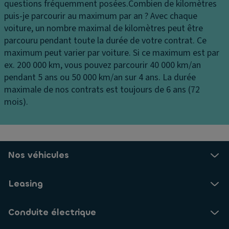
d
questions fréquemment posées.
Combien de kilomètres
n
e
a
puis-je parcourir au maximum par an ?
Avec chaque
v
n
m
voiture, un nombre maximal de kilomètres peut être
er
til
n
parcouru pendant toute la durée de votre contrat. Ce
si
a
a
maximum peut varier par voiture. Si ce maximum est par
o
ti
ti
ex. 200 000 km, vous pouvez parcourir 40 000 km/an
n
o
o
pendant 5 ans ou 50 000 km/an sur 4 ans. La durée
n
Fi
n
maximale de nos contrats est toujours de 6 ans (72
ni
c
R
mois).
ti
e
é
o
n
tr
n
tr
o
al
vi
C
Nos véhicules
is
s
ar
é
e
r
Leasing
e
ur
o
s
s
ai
e
s
Conduite électrique
rb
xt
er
a