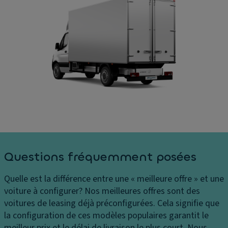
s
e
S
s
s
C
e
B
o
G
oî
û
ar
t
ts
ni
e
P
s
d
h
s
e
ar
a
vi
e
g
t
s
e
e
C
d
s
Questions fréquemment posées
o
u
s
n
s
e
Quelle est la différence entre une « meilleure offre » et une
tr
ol
s
voiture à configurer?
Nos meilleures offres sont des
ôl
P
A
voitures de leasing déjà préconfigurées. Cela signifie que
e
n
n
la configuration de ces modèles populaires garantit le
d
e
ti
meilleur prix et le délai de livraison le plus court. Nous