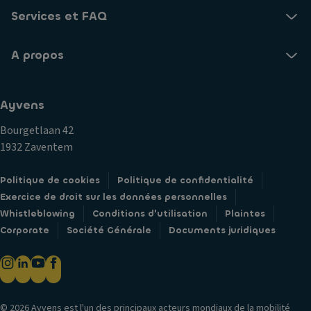
ér
ie
g
Services et FAQ
ie
s
Pl
ur
a
a
A propos
s
v
c
c
a
e
a
n
s
Ayvens
m
t
H
ér
Bourgetlaan 42
A
a
a
1932 Zaventem
p
u
R
p
ts
é
Politique de cookies
Politique de confidentialité
ui
-
tr
Exercice de droit sur les données personnelles
s-
p
o
Whistleblowing
Conditions d'utilisation
Plaintes
t
ar
vi
Corporate
Société Générale
Documents juridiques
ê
le
s
t
ur
e
e
s
ur
C
S
s
ei
y
© 2026 Ayvens est l'un des principaux acteurs mondiaux de la mobilité