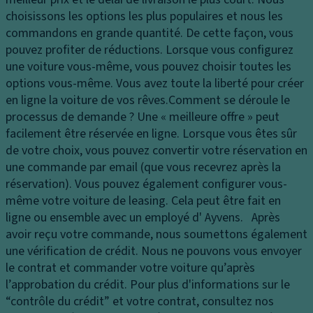
e
u
p
choisissons les options les plus populaires et nous les
s
s
a
commandons en grande quantité. De cette façon, vous
p
ti
P
pouvez profiter de réductions. Lorsque vous configurez
h
n
ei
une voiture vous-même, vous pouvez choisir toutes les
ar
a
n
options vous-même. Vous avez toute la liberté pour créer
e
g
t
en ligne la voiture de vos rêves.
Comment se déroule le
s
e
ur
processus de demande ?
Une « meilleure offre » peut
F
e
E
facilement être réservée en ligne. Lorsque vous êtes sûr
e
S
de votre choix, vous pouvez convertir votre réservation en
B
u
P
une commande par email (que vous recevrez après la
oî
x
réservation). Vous pouvez également configurer vous-
t
In
d
même votre voiture de leasing. Cela peut être fait en
e
f
e
ligne ou ensemble avec un employé d' Ayvens. Après
à
o
jo
avoir reçu votre commande, nous soumettons également
g
r
ur
une vérification de crédit. Nous ne pouvons vous envoyer
a
m
C
le contrat et commander votre voiture qu’après
n
a
o
l’approbation du crédit. Pour plus d'informations sur le
ts
ti
n
“contrôle du crédit” et votre contrat, consultez nos
o
V