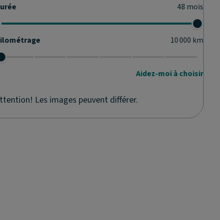
urée
48
mois
ilométrage
10 000
km
Aidez-moi à choisir
ttention! Les images peuvent différer.