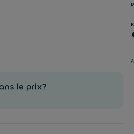
D
K
A
ans le prix?