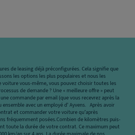
ures de leasing déjà préconfigurées. Cela signifie que
issons les options les plus populaires et nous les
 voiture vous-même, vous pouvez choisir toutes les
rocessus de demande ?
Une « meilleure offre » peut
en une commande par email (que vous recevrez après la
ou ensemble avec un employé d' Ayvens. Après avoir
ontrat et commander votre voiture qu’après
tions fréquemment posées.
Combien de kilomètres puis-
nt toute la durée de votre contrat. Ce maximum peut
 000 km/an sur 4 ans. La durée maximale de nos