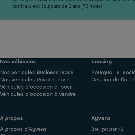
a
a
v
contrats est toujours de 6 ans (72 mois).
n
m
er
g
n
si
e
a
o
m
ti
n
e
o
n
Fi
n
t
ni
c
ré
ti
e
Nos véhicules
Leasing
fr
o
n
ig
n
Nos véhicules Business lease
Pourquoi le leasi
tr
ér
Nos véhicules Private lease
Gestion de flott
al
C
é
Véhicules d'occasion à louer
is
ar
Véhicules d'occasion à vendre
é
V
r
e
e
o
n
s
ai
til
s
A propos
Ayvens
rb
a
er
a
A propos d'Ayvens
Bourgetlaan 42
ti
ie