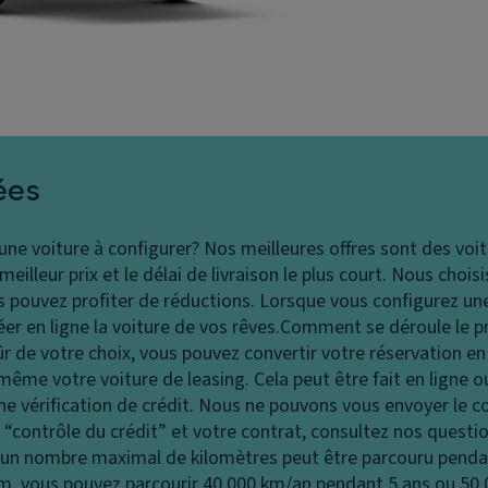
ées
 une voiture à configurer?
Nos meilleures offres sont des voit
illeur prix et le délai de livraison le plus court. Nous chois
pouvez profiter de réductions. Lorsque vous configurez une
r en ligne la voiture de vos rêves.
Comment se déroule le p
ûr de votre choix, vous pouvez convertir votre réservation 
ême votre voiture de leasing. Cela peut être fait en ligne 
vérification de crédit. Nous ne pouvons vous envoyer le c
le “contrôle du crédit” et votre contrat, consultez nos ques
 un nombre maximal de kilomètres peut être parcouru penda
 km, vous pouvez parcourir 40 000 km/an pendant 5 ans ou 50