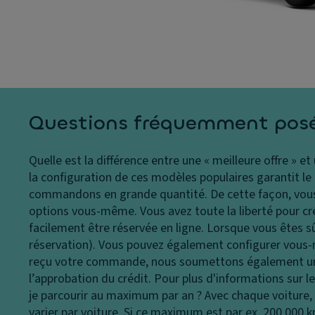
s
s
a
p
ti
P
h
n
ei
ar
a
n
e
g
t
s
e
ur
F
e
E
Questions fréquemment pos
e
S
B
u
P
oî
Quelle est la différence entre une « meilleure offre » et
x
t
In
la configuration de ces modèles populaires garantit le me
d
e
f
commandons en grande quantité. De cette façon, vous 
e
à
o
options vous-même. Vous avez toute la liberté pour crée
jo
g
r
facilement être réservée en ligne. Lorsque vous êtes s
ur
a
m
réservation). Vous pouvez également configurer vous-m
C
n
a
reçu votre commande, nous soumettons également une 
o
ts
ti
l’approbation du crédit. Pour plus d'informations sur 
n
o
je parcourir au maximum par an ?
Avec chaque voiture,
R
d
n
varier par voiture. Si ce maximum est par ex. 200 000