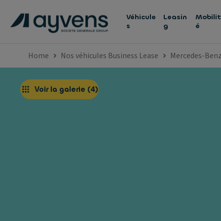
Véhicule
Leasin
Mobilit
s
g
é
Home
Nos véhicules Business Lease
Mercedes-Ben
Voir la galerie
(
4
)