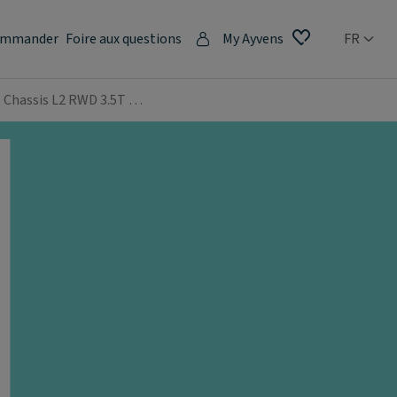
mmander
Foire aux questions
My Ayvens
FR
I Chassis L2 RWD 3.5T …