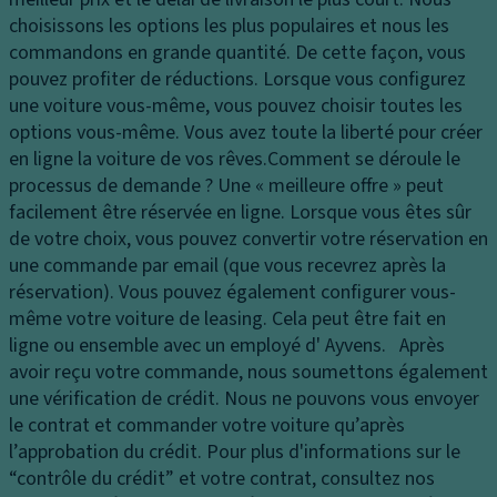
e
u
p
choisissons les options les plus populaires et nous les
s
s
a
commandons en grande quantité. De cette façon, vous
p
ti
P
pouvez profiter de réductions. Lorsque vous configurez
h
n
ei
une voiture vous-même, vous pouvez choisir toutes les
ar
a
n
options vous-même. Vous avez toute la liberté pour créer
e
g
t
en ligne la voiture de vos rêves.
Comment se déroule le
s
e
ur
processus de demande ?
Une « meilleure offre » peut
F
e
E
facilement être réservée en ligne. Lorsque vous êtes sûr
e
S
de votre choix, vous pouvez convertir votre réservation en
B
u
P
une commande par email (que vous recevrez après la
oî
x
réservation). Vous pouvez également configurer vous-
t
In
d
même votre voiture de leasing. Cela peut être fait en
e
f
e
ligne ou ensemble avec un employé d' Ayvens. Après
à
o
jo
avoir reçu votre commande, nous soumettons également
g
r
ur
une vérification de crédit. Nous ne pouvons vous envoyer
a
m
C
le contrat et commander votre voiture qu’après
n
a
o
l’approbation du crédit. Pour plus d'informations sur le
ts
ti
n
“contrôle du crédit” et votre contrat, consultez nos
o
R