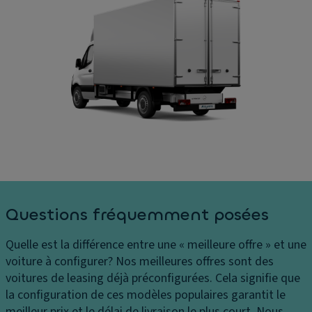
s
e
S
s
s
C
e
B
o
G
oî
û
ar
t
ts
ni
e
P
s
d
h
s
e
ar
a
vi
e
g
t
s
e
e
C
d
s
Questions fréquemment posées
o
u
s
n
s
e
Quelle est la différence entre une « meilleure offre » et une
tr
ol
s
voiture à configurer?
Nos meilleures offres sont des
ôl
P
A
voitures de leasing déjà préconfigurées. Cela signifie que
e
n
n
la configuration de ces modèles populaires garantit le
d
e
ti
meilleur prix et le délai de livraison le plus court. Nous