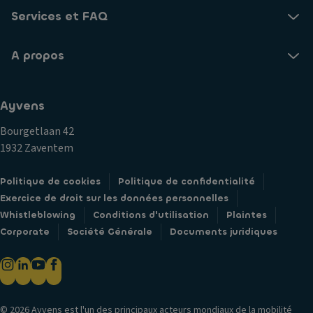
ti
ie
g
Services et FAQ
o
s
Pl
n
a
a
A propos
v
Ai
c
a
r
e
n
c
s
Ayvens
t
o
H
n
Bourgetlaan 42
A
a
di
1932 Zaventem
p
u
ti
p
ts
o
Politique de cookies
Politique de confidentialité
ui
-
n
Exercice de droit sur les données personnelles
s-
p
n
Whistleblowing
Conditions d'utilisation
Plaintes
t
ar
é
Corporate
Société Générale
Documents juridiques
ê
le
t
R
ur
e
é
s
tr
C
S
o
ei
y
© 2026 Ayvens est l'un des principaux acteurs mondiaux de la mobilité