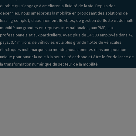
vi
n
st
durable qui s'engage à améliorer la fluidité de la vie. Depuis des
s
t
è
décennies, nous améliorons la mobilité en proposant des solutions de
e
ur
m
leasing complet, d'abonnement flexibles, de gestion de flotte et de multi-
ur
e
e
mobilité aux grandes entreprises internationales, aux PME, aux
s
s
a
professionnels et aux particuliers. Avec plus de 14 500 employés dans 42
e
A
u
pays, 3,4 millions de véhicules et la plus grande flotte de véhicules
xt
V
di
électriques multimarques au monde, nous sommes dans une position
ér
o
unique pour ouvrir la voie à la neutralité carbone et être le fer de lance de
C
ie
la transformation numérique du secteur de la mobilité.
ei
C
ur
n
o
s
t
m
c
ur
m
a
e
a
m
s
n
ér
A
d
a
R
e
R
ra
A
é
di
s