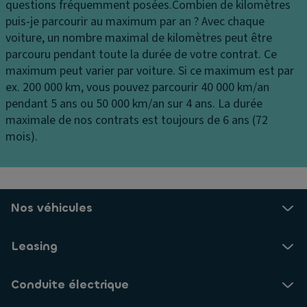
d
questions fréquemment posées.
Combien de kilomètres
n
a
a
puis-je parcourir au maximum par an ?
Avec chaque
v
n
m
voiture, un nombre maximal de kilomètres peut être
er
g
n
parcouru pendant toute la durée de votre contrat. Ce
si
e
a
maximum peut varier par voiture. Si ce maximum est par
o
m
ti
ex. 200 000 km, vous pouvez parcourir 40 000 km/an
n
e
o
pendant 5 ans ou 50 000 km/an sur 4 ans. La durée
n
Fi
n
maximale de nos contrats est toujours de 6 ans (72
t
ni
c
mois).
ré
ti
e
fr
o
n
ig
n
tr
ér
al
C
Nos véhicules
é
is
ar
é
V
r
Leasing
e
e
o
n
s
ai
til
s
Conduite électrique
rb
a
er
a