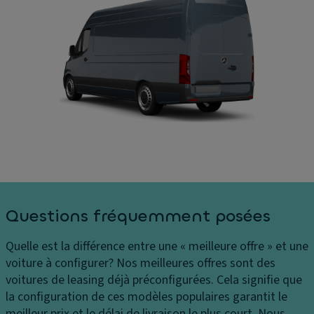
s
e
S
s
s
C
e
Di
o
Ai
m
û
d
e
ts
e
n
P
a
si
h
u
o
ar
st
n
e
a
s
s
ti
c
C
o
h
Questions fréquemment posées
o
n
ar
n
n
g
Quelle est la différence entre une « meilleure offre » et une
tr
e
e
voiture à configurer?
Nos meilleures offres sont des
ôl
m
m
voitures de leasing déjà préconfigurées. Cela signifie que
e
e
e
la configuration de ces modèles populaires garantit le
d
n
n
meilleur prix et le délai de livraison le plus court. Nous