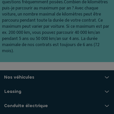
d
a
questions fréquemment posées.
Combien de kilomètres
P
a
ti
puis-je parcourir au maximum par an ?
Avec chaque
ei
m
n
voiture, un nombre maximal de kilomètres peut être
n
n
a
parcouru pendant toute la durée de votre contrat. Ce
t
a
g
maximum peut varier par voiture. Si ce maximum est par
ur
ti
e
ex. 200 000 km, vous pouvez parcourir 40 000 km/an
e
o
pendant 5 ans ou 50 000 km/an sur 4 ans. La durée
E
B
n
maximale de nos contrats est toujours de 6 ans (72
S
oî
c
mois).
P
t
e
e
In
n
à
f
tr
g
o
al
Nos véhicules
a
r
is
n
m
é
ts
a
Leasing
e
ti
R
ai
o
a
Conduite électrique
rb
n
n
a