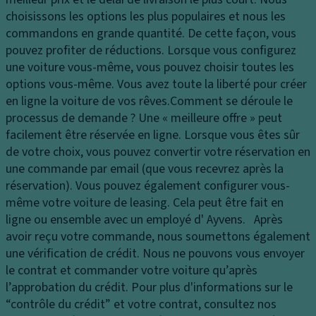
e
t
t
choisissons les options les plus populaires et nous les
s
G
B
commandons en grande quantité. De cette façon, vous
p
ar
oî
pouvez profiter de réductions. Lorsque vous configurez
h
ni
t
une voiture vous-même, vous pouvez choisir toutes les
ar
s
e
options vous-même. Vous avez toute la liberté pour créer
e
s
d
en ligne la voiture de vos rêves.
Comment se déroule le
s
a
e
processus de demande ?
Une « meilleure offre » peut
F
g
vi
facilement être réservée en ligne. Lorsque vous êtes sûr
e
e
t
de votre choix, vous pouvez convertir votre réservation en
u
d
e
une commande par email (que vous recevrez après la
x
u
s
réservation). Vous pouvez également configurer vous-
d
s
s
même votre voiture de leasing. Cela peut être fait en
e
ol
e
ligne ou ensemble avec un employé d' Ayvens. Après
jo
s
P
avoir reçu votre commande, nous soumettons également
ur
n
A
une vérification de crédit. Nous ne pouvons vous envoyer
C
e
n
le contrat et commander votre voiture qu’après
o
u
ti
l’approbation du crédit. Pour plus d'informations sur le
n
s
p
“contrôle du crédit” et votre contrat, consultez nos