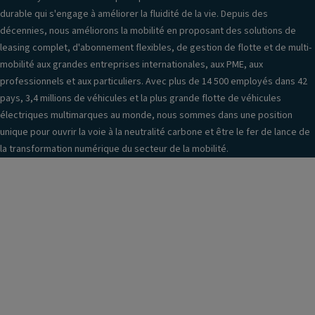
n
Pl
n
durable qui s'engage à améliorer la fluidité de la vie. Depuis des
Ai
a
t
décennies, nous améliorons la mobilité en proposant des solutions de
r
c
ur
leasing complet, d'abonnement flexibles, de gestion de flotte et de multi-
c
e
e
mobilité aux grandes entreprises internationales, aux PME, aux
o
s
s
professionnels et aux particuliers. Avec plus de 14 500 employés dans 42
n
A
H
pays, 3,4 millions de véhicules et la plus grande flotte de véhicules
di
V
a
électriques multimarques au monde, nous sommes dans une position
ti
u
unique pour ouvrir la voie à la neutralité carbone et être le fer de lance de
A
o
ts
la transformation numérique du secteur de la mobilité.
s
n
-
si
n
p
st
é
ar
a
R
le
n
é
ur
c
tr
s
e
o
a
S
vi
u
y
s
fr
st