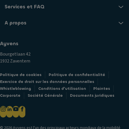
v
g
g
Services et FAQ
er
e
s
si
m
a
o
A propos
e
v
n
n
a
t
Fi
n
Ayvens
ré
ni
t
fr
ti
Bourgetlaan 42
A
ig
o
1932 Zaventem
p
ér
n
p
é
C
Politique de cookies
Politique de confidentialité
ui
V
ar
Exercice de droit sur les données personnelles
s-
e
r
Whistleblowing
Conditions d'utilisation
Plaintes
t
n
o
Corporate
Société Générale
Documents juridiques
ê
til
s
t
a
s
e
ti
er
C
o
ie
ei
© 2026 Ayvens est l'un des principaux acteurs mondiaux de la mobilité