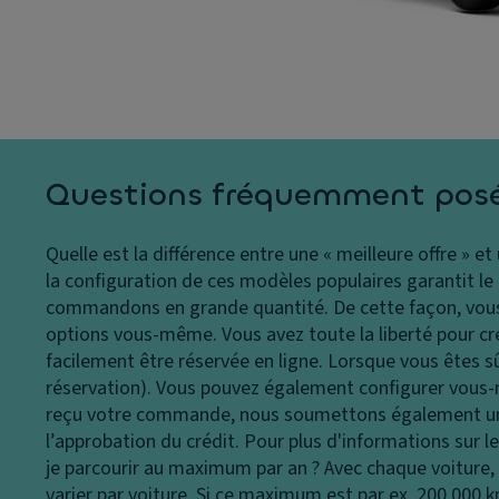
s
s
a
p
ti
P
h
n
ei
ar
a
n
e
g
t
s
e
ur
F
e
E
Questions fréquemment pos
e
S
B
u
P
oî
Quelle est la différence entre une « meilleure offre » et
x
t
In
la configuration de ces modèles populaires garantit le me
d
e
f
commandons en grande quantité. De cette façon, vous 
e
à
o
options vous-même. Vous avez toute la liberté pour crée
jo
g
r
facilement être réservée en ligne. Lorsque vous êtes s
ur
a
m
réservation). Vous pouvez également configurer vous-m
C
n
a
reçu votre commande, nous soumettons également une 
o
ts
ti
l’approbation du crédit. Pour plus d'informations sur 
n
o
je parcourir au maximum par an ?
Avec chaque voiture,
V
d
n
varier par voiture. Si ce maximum est par ex. 200 000