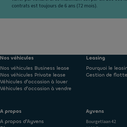
e
a
v
contrats est toujours de 6 ans (72 mois).
n
m
er
til
n
si
a
a
o
ti
ti
n
o
o
n
Fi
n
ni
c
R
ti
e
é
Nos véhicules
Leasing
o
n
tr
n
Nos véhicules Business lease
Pourquoi le leasi
tr
o
Nos véhicules Private lease
Gestion de flott
al
vi
C
Véhicules d'occasion à louer
is
s
ar
Véhicules d'occasion à vendre
é
e
r
e
ur
o
s
s
ai
e
s
A propos
Ayvens
rb
xt
er
a
A propos d'Ayvens
Bourgetlaan 42
ér
ie