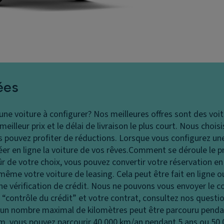
ées
 une voiture à configurer?
Nos meilleures offres sont des voit
illeur prix et le délai de livraison le plus court. Nous chois
pouvez profiter de réductions. Lorsque vous configurez une
r en ligne la voiture de vos rêves.
Comment se déroule le p
ûr de votre choix, vous pouvez convertir votre réservation 
ême votre voiture de leasing. Cela peut être fait en ligne 
vérification de crédit. Nous ne pouvons vous envoyer le c
le “contrôle du crédit” et votre contrat, consultez nos ques
 un nombre maximal de kilomètres peut être parcouru penda
 km, vous pouvez parcourir 40 000 km/an pendant 5 ans ou 50