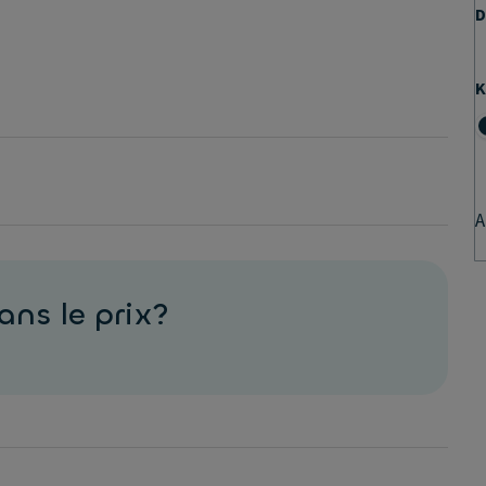
D
K
A
ans le prix?