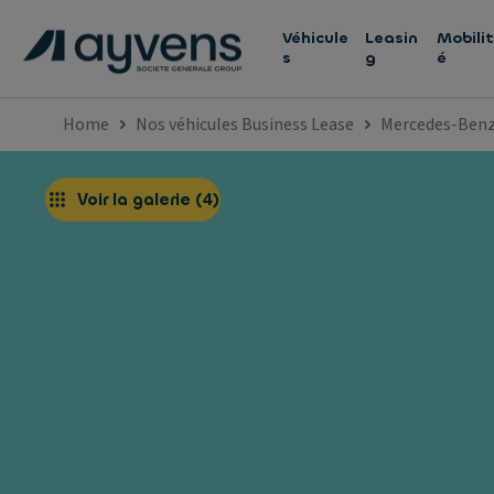
Véhicule
Leasin
Mobilit
s
g
é
Home
Nos véhicules Business Lease
Mercedes-Ben
Voir la galerie
(
4
)