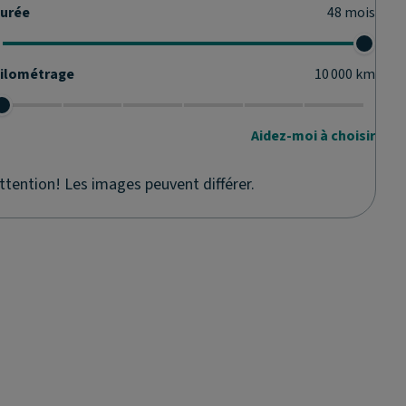
urée
48
mois
ilométrage
10 000
km
Aidez-moi à choisir
ttention! Les images peuvent différer.