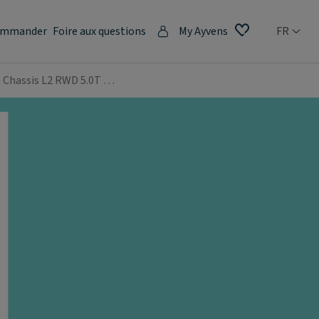
mmander
Foire aux questions
My Ayvens
FR
I Chassis L2 RWD 5.0T …