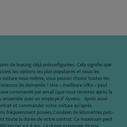
ures de leasing déjà préconfigurées. Cela signifie que
issons les options les plus populaires et nous les
 voiture vous-même, vous pouvez choisir toutes les
rocessus de demande ?
Une « meilleure offre » peut
en une commande par email (que vous recevrez après la
ou ensemble avec un employé d' Ayvens. Après avoir
ontrat et commander votre voiture qu’après
tions fréquemment posées.
Combien de kilomètres puis-
nt toute la durée de votre contrat. Ce maximum peut
 000 km/an sur 4 ans. La durée maximale de nos