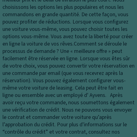
e
t
t
choisissons les options les plus populaires et nous les
s
G
B
commandons en grande quantité. De cette façon, vous
p
ar
oî
pouvez profiter de réductions. Lorsque vous configurez
h
ni
t
une voiture vous-même, vous pouvez choisir toutes les
ar
s
e
options vous-même. Vous avez toute la liberté pour créer
e
s
d
en ligne la voiture de vos rêves.
Comment se déroule le
s
a
e
processus de demande ?
Une « meilleure offre » peut
F
g
vi
facilement être réservée en ligne. Lorsque vous êtes sûr
e
e
t
de votre choix, vous pouvez convertir votre réservation en
u
d
e
une commande par email (que vous recevrez après la
x
u
s
réservation). Vous pouvez également configurer vous-
d
s
s
même votre voiture de leasing. Cela peut être fait en
e
ol
e
ligne ou ensemble avec un employé d' Ayvens. Après
jo
s
P
avoir reçu votre commande, nous soumettons également
ur
n
A
une vérification de crédit. Nous ne pouvons vous envoyer
C
e
n
le contrat et commander votre voiture qu’après
o
u
ti
l’approbation du crédit. Pour plus d'informations sur le
n
s
p
“contrôle du crédit” et votre contrat, consultez nos