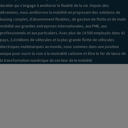
n
Pl
n
durable qui s'engage à améliorer la fluidité de la vie. Depuis des
Ai
a
t
décennies, nous améliorons la mobilité en proposant des solutions de
r
c
ur
leasing complet, d'abonnement flexibles, de gestion de flotte et de multi-
c
e
e
mobilité aux grandes entreprises internationales, aux PME, aux
o
s
s
professionnels et aux particuliers. Avec plus de 14 500 employés dans 42
n
A
H
pays, 3,4 millions de véhicules et la plus grande flotte de véhicules
di
V
a
électriques multimarques au monde, nous sommes dans une position
ti
u
unique pour ouvrir la voie à la neutralité carbone et être le fer de lance de
A
o
ts
la transformation numérique du secteur de la mobilité.
s
n
-
si
n
p
st
é
ar
a
R
le
n
é
ur
c
tr
s
e
o
a
S
vi
u
y
s
fr
st