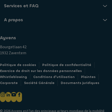
v
g
g
Services et FAQ
er
e
s
si
m
a
o
A propos
e
v
n
n
a
t
Fi
n
Ayvens
ré
ni
t
fr
ti
Bourgetlaan 42
A
ig
o
1932 Zaventem
p
ér
n
p
é
C
Politique de cookies
Politique de confidentialité
ui
V
ar
Exercice de droit sur les données personnelles
s-
e
r
Whistleblowing
Conditions d'utilisation
Plaintes
t
n
o
Corporate
Société Générale
Documents juridiques
ê
til
s
t
a
s
e
ti
er
C
o
ie
ei
© 2026 Ayvens est l'un des principaux acteurs mondiaux de la mobilité