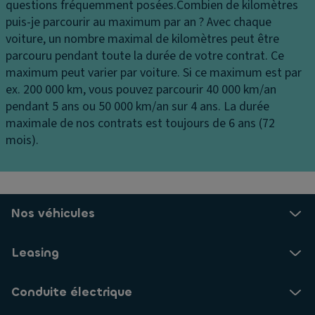
d
a
questions fréquemment posées.
Combien de kilomètres
P
a
ti
puis-je parcourir au maximum par an ?
Avec chaque
ei
m
n
voiture, un nombre maximal de kilomètres peut être
n
n
a
parcouru pendant toute la durée de votre contrat. Ce
t
a
g
maximum peut varier par voiture. Si ce maximum est par
ur
ti
e
ex. 200 000 km, vous pouvez parcourir 40 000 km/an
e
o
pendant 5 ans ou 50 000 km/an sur 4 ans. La durée
E
B
n
maximale de nos contrats est toujours de 6 ans (72
S
oî
c
mois).
P
t
e
e
In
n
à
f
tr
g
o
al
Nos véhicules
a
r
is
n
m
é
ts
a
Leasing
e
ti
R
ai
o
a
Conduite électrique
rb
n
n
a