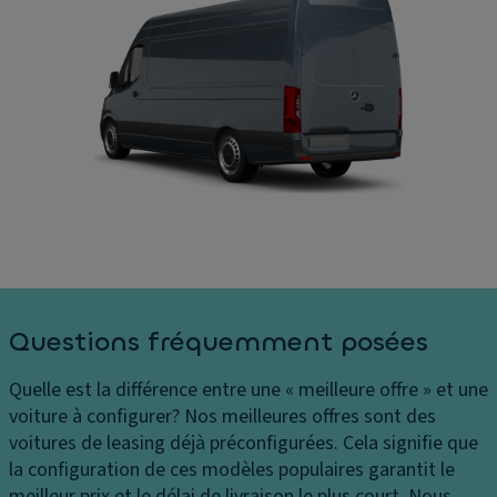
s
e
S
s
s
C
e
Di
o
Ai
m
û
d
e
ts
e
n
P
a
si
h
u
o
ar
st
n
e
a
s
s
ti
c
C
o
h
Questions fréquemment posées
o
n
ar
n
n
g
Quelle est la différence entre une « meilleure offre » et une
tr
e
e
voiture à configurer?
Nos meilleures offres sont des
ôl
m
m
voitures de leasing déjà préconfigurées. Cela signifie que
e
e
e
la configuration de ces modèles populaires garantit le
d
n
n
meilleur prix et le délai de livraison le plus court. Nous