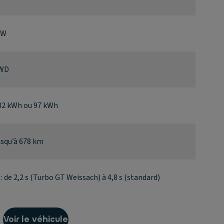
kW
4WD
: 82 kWh ou 97 kWh
usqu’à 678 km
 de 2,2 s (Turbo GT Weissach) à 4,8 s (standard)
Voir le véhicule