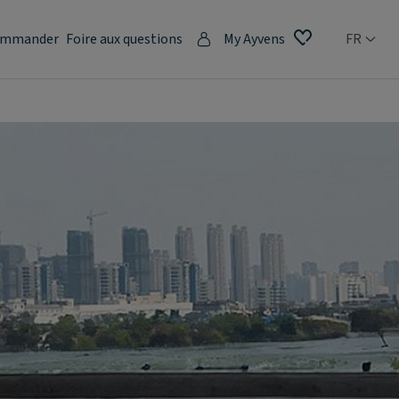
mmander
Foire aux questions
My Ayvens
FR