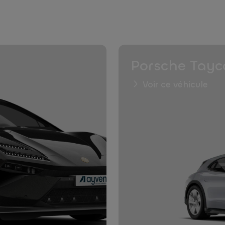
Porsche Tayc
Voir ce véhicule