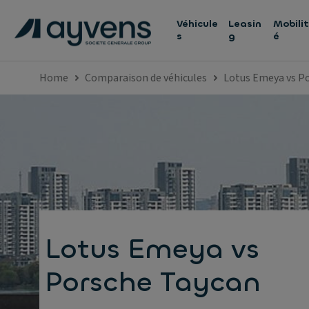
Véhicule
Leasin
Mobilit
s
g
é
Home
Comparaison de véhicules
Lotus Emeya vs P
Lotus Emeya vs
Porsche Taycan