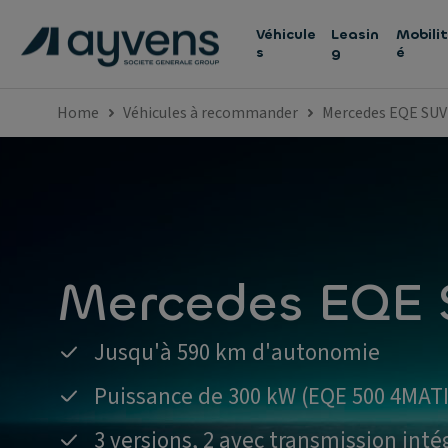
Véhicule
Leasin
Mobilit
s
g
é
Home
Véhicules à recommander
Mercedes EQE SUV
Mercedes EQE
Jusqu'à 590 km d'autonomie
Puissance de 300 kW (EQE 500 4MAT
3 versions, 2 avec transmission inté