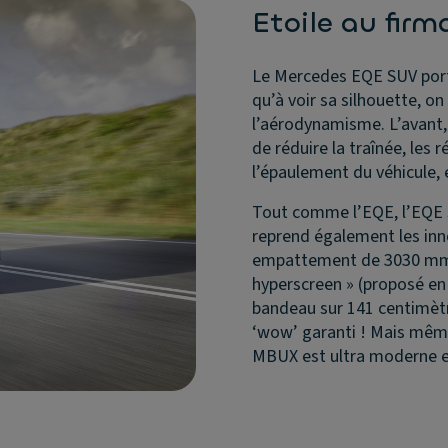
Etoile au fir
Le Mercedes EQE SUV port
qu’à voir sa silhouette, 
l’aérodynamisme. L’avant, p
de réduire la traînée, les 
l’épaulement du véhicule,
Tout comme l’EQE, l’EQE S
reprend également les inn
empattement de 3030 mm p
hyperscreen » (proposé en 
bandeau sur 141 centimètre
‘wow’ garanti ! Mais même
MBUX est ultra moderne et 