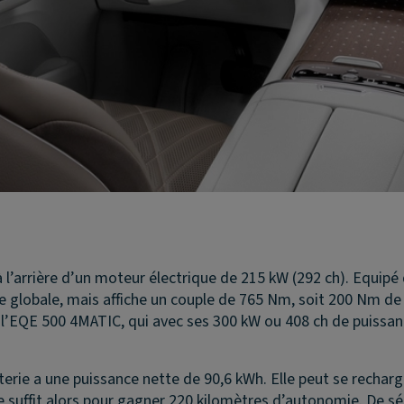
l’arrière d’un moteur électrique de 215 kW (292 ch). Equip
globale, mais affiche un couple de 765 Nm, soit 200 Nm de p
 l’EQE 500 4MATIC, qui avec ses 300 kW ou 408 ch de puissa
erie a une puissance nette de 90,6 kWh. Elle peut se recharg
 suffit alors pour gagner 220 kilomètres d’autonomie. De sér