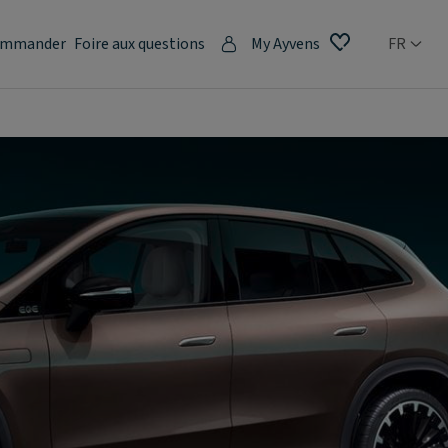
mmander
Foire aux questions
My Ayvens
FR