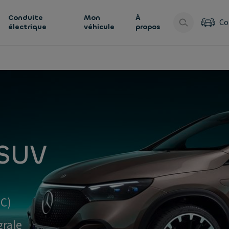
Conduite
Mon
À
Co
électrique
véhicule
propos
 SUV
IC)
grale