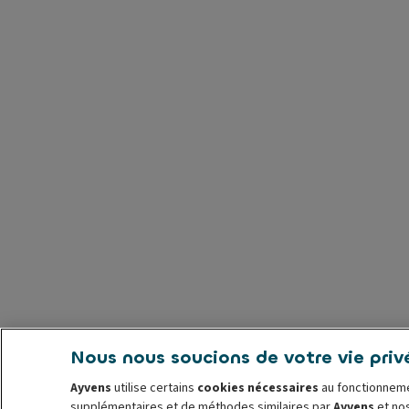
Nous nous soucions de votre vie priv
Ayvens
utilise certains
cookies nécessaires
au fonctionneme
supplémentaires et de méthodes similaires par
Ayvens
et nos