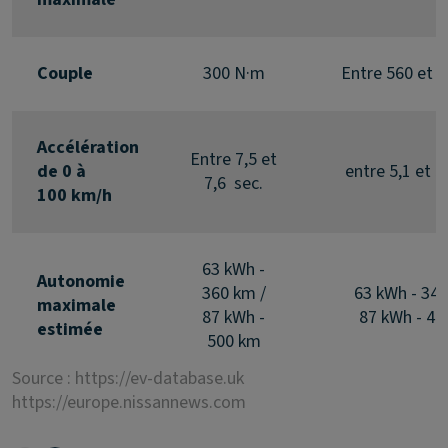
Couple
300 N·m
Entre 560 et 
Accélération
Entre 7,5 et
de 0 à
entre 5,1 et 5
7,6 sec.
100 km/h
63 kWh -
Autonomie
360 km /
63 kWh - 340
maximale
87 kWh -
87 kWh - 46
estimée
500 km
Source : https://ev-database.uk
https://europe.nissannews.com