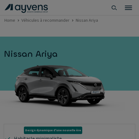
Home
Véhicules à recommander
Nissan Ariya
Nissan Ariya
Design dynamique d'une nouvelle ère
Habitacle minimaliste