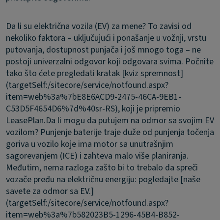
Da li su električna vozila (EV) za mene?
To zavisi od
nekoliko faktora – uključujući i ponašanje u vožnji, vrstu
putovanja, dostupnost punjača i još mnogo toga – ne
postoji univerzalni odgovor koji odgovara svima. Počnite
tako što ćete pregledati kratak [kviz spremnost]
(targetSelf:/sitecore/service/notfound.aspx?
item=web%3a%7bE8E6ACD9-2475-46CA-9EB1-
C53D5F4654D6%7d%40sr-RS), koji je pripremio
LeasePlan.
Da li mogu da putujem na odmor sa svojim EV
vozilom?
Punjenje baterije traje duže od punjenja točenja
goriva u vozilo koje ima motor sa unutrašnjim
sagorevanjem (ICE) i zahteva malo više planiranja.
Međutim, nema razloga zašto bi to trebalo da spreči
vozače pređu na električnu energiju: pogledajte [naše
savete za odmor sa EV.]
(targetSelf:/sitecore/service/notfound.aspx?
item=web%3a%7b582023B5-1296-45B4-B852-