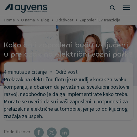
Home
O nama
Blog
Održivost
Zaposleni EV tranzicija
Kako da i zaposleni budu uključeni
u prelazak na električni vozni park?
4 minuta za čitanje
Održivost
Prelazak na električnu flotu je uzbudljiv korak za svaku
kompaniju, a obzirom da je važan za sveukupni poslovni
razvoj, neophodno je da ga implementirate kako treba.
Morate se uveriti da su i vaši zaposleni u potpunosti za
prelazak na električne automobile, jer je to od ključnog
značaja za uspeh.
Podelite ovo