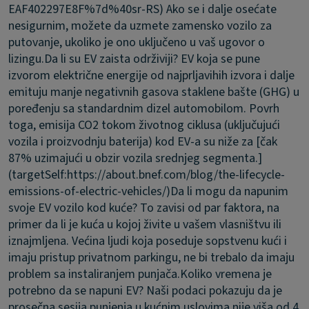
EAF402297E8F%7d%40sr-RS) Ako se i dalje osećate
nesigurnim, možete da uzmete zamensko vozilo za
putovanje, ukoliko je ono uključeno u vaš ugovor o
lizingu.
Da li su EV zaista održiviji?
EV koja se pune
izvorom električne energije od najprljavihih izvora i dalje
emituju manje negativnih gasova staklene bašte (GHG) u
poređenju sa standardnim dizel automobilom. Povrh
toga, emisija CO2 tokom životnog ciklusa (uključujući
vozila i proizvodnju baterija) kod EV-a su niže za [čak
87% uzimajući u obzir vozila srednjeg segmenta.]
(targetSelf:https://about.bnef.com/blog/the-lifecycle-
emissions-of-electric-vehicles/)
Da li mogu da napunim
svoje EV vozilo kod kuće?
To zavisi od par faktora, na
primer da li je kuća u kojoj živite u vašem vlasništvu ili
iznajmljena. Većina ljudi koja poseduje sopstvenu kući i
imaju pristup privatnom parkingu, ne bi trebalo da imaju
problem sa instaliranjem punjača.
Koliko vremena je
potrebno da se napuni EV?
Naši podaci pokazuju da je
prosečna sesija punjenja u kućnim uslovima nije viša od 4