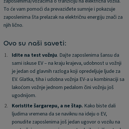
zaposlenima/vozačima o tranziciju na električna vozila.
To će vam pomoći da prevaziđete sumnje i pokazuje
zaposlenima šta prelazak na električnu energiju znači za
njih lično.
Ovo su naši saveti:
1.
1.
Idite na test vožnju
. Dajte zaposlenima šansu da
sami iskuse EV – na kraju krajeva, udobnost u vožnji
je jedan od glavnih razloga koji opredeljuje ljude za
EV. Glatka, tiha i udobna vožnja EV-a u kombinaciji sa
lakoćom vožnje jednom pedalom čini vožnju još
ugodnijom.
2.
2.
Koristite šargarepu, a ne štap.
Kako biste dali
ljudima vremena da se naviknu na ideju o EV,
ponudite zaposlenima još jedan ugovor o vozilu na