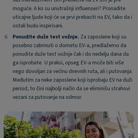
moguće. A ko su unutrašnji influenseri? Pronađite
uticajne ljude koji će se prvi prebaciti na EV, tako da i
ostali budu inspirisani.
6.
6.
Ponudite duže test vožnje.
Za zaposlene koji su
posebno zabrinuti o dometu EV-a, predlažemo da
ponudite duže test vožnje čak i do nedelju dana da
ga isprobate. U praksi, opseg EV-a može biti više
nego dovoljan za većinu dnevnih ruta, ali i putovanja.
Međutim za neke zaposlene koji isprobaju EV na duži
period, to čini najbolji način da se eliminišu strahovi
vezani za putovanje na odmor.