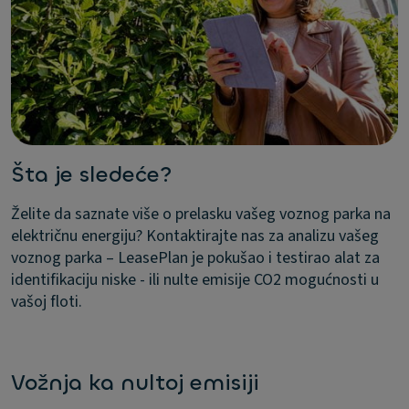
Šta je sledeće?
Želite da saznate više o prelasku vašeg voznog parka na
električnu energiju? Kontaktirajte nas za analizu vašeg
voznog parka – LeasePlan je pokušao i testirao alat za
identifikaciju niske - ili nulte emisije CO2 mogućnosti u
vašoj floti.
Vožnja ka nultoj emisiji