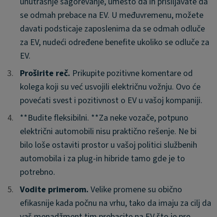
unutrašnje sagorevanje, umesto da ih prisiljavate da
se odmah prebace na EV. U međuvremenu, možete
davati podsticaje zaposlenima da se odmah odluče
za EV, nudeći određene benefite ukoliko se odluče za
EV.
3.
3.
Proširite reč.
Prikupite pozitivne komentare od
kolega koji su već usvojili električnu vožnju. Ovo će
povećati svest i pozitivnost o EV u vašoj kompaniji.
4.
4.
**Budite fleksibilni. **Za neke vozače, potpuno
električni automobili nisu praktično rešenje. Ne bi
bilo loše ostaviti prostor u vašoj politici službenih
automobila i za plug-in hibride tamo gde je to
potrebno.
5.
5.
Vodite primerom.
Velike promene su obično
efikasnije kada počnu na vrhu, tako da imaju za cilj da
vaš menadžment tim prebacite na EV što je pre