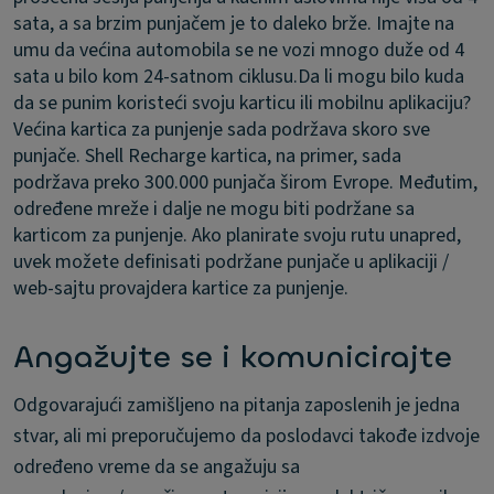
sata, a sa brzim punjačem je to daleko brže. Imajte na
umu da većina automobila se ne vozi mnogo duže od 4
sata u bilo kom 24-satnom ciklusu.
Da li mogu bilo kuda
da se punim koristeći svoju karticu ili mobilnu aplikaciju?
Većina kartica za punjenje sada podržava skoro sve
punjače. Shell Recharge kartica, na primer, sada
podržava preko 300.000 punjača širom Evrope. Međutim,
određene mreže i dalje ne mogu biti podržane sa
karticom za punjenje. Ako planirate svoju rutu unapred,
uvek možete definisati podržane punjače u aplikaciji /
web-sajtu provajdera kartice za punjenje.
Angažujte se i komunicirajte
Odgovarajući zamišljeno na pitanja zaposlenih je jedna
stvar, ali mi preporučujemo da poslodavci takođe izdvoje
određeno vreme da se angažuju sa