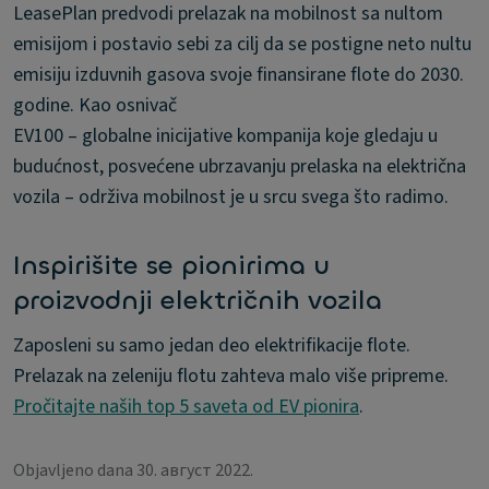
LeasePlan predvodi prelazak na mobilnost sa nultom
emisijom i postavio sebi za cilj da se postigne neto nultu
emisiju izduvnih gasova svoje finansirane flote do 2030.
godine. Kao osnivač
EV100 – globalne inicijative kompanija koje gledaju u
budućnost, posvećene ubrzavanju prelaska na električna
vozila – održiva mobilnost je u srcu svega što radimo.
Inspirišite se pionirima u
proizvodnji električnih vozila
Zaposleni su samo jedan deo elektrifikacije flote.
Prelazak na zeleniju flotu zahteva malo više pripreme.
Pročitajte naših top 5 saveta od EV pionira
.
Objavljeno dana 30. август 2022.