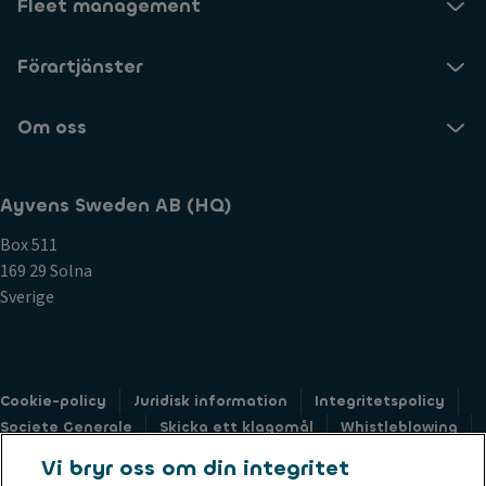
Fleet management
Förartjänster
Om oss
Ayvens Sweden AB (HQ)
Box 511
169 29 Solna
Sverige
Cookie-policy
Juridisk information
Integritetspolicy
Societe Generale
Skicka ett klagomål
Whistleblowing
Tillgänglighet: ej-kompatibel
Vi bryr oss om din integritet
Formulär för förfrågning kring hantering av personuppgifter