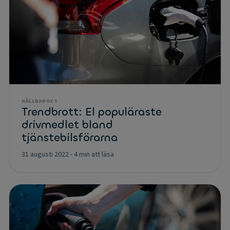
HÅLLBARHET
Trendbrott: El populäraste
drivmedlet bland
tjänstebilsförarna
31 augusti 2022
-
4 min att läsa