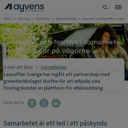
Hem
Om oss
Nyheter
Samarbeten
Ayvens och Northe i samarb
LeasePlan och Northe i samarbete
för fler elbilar på vägarna
2 min att läsa
Samarbeten
LeasePlan Sverige har ingått ett partnerskap med
greentechbolaget Northe för att erbjuda sina
företagskunder en plattform för elbilsladdning.
Dela detta
Samarbetet är ett led i att påskynda