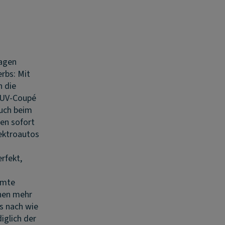
Wagen
rbs: Mit
n die
SUV-Coupé
auch beim
en sofort
lektroautos
rfekt,
umte
chen mehr
ls nach wie
iglich der