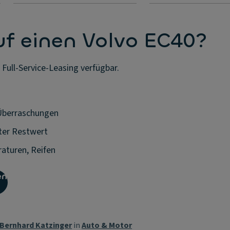
uf einen Volvo EC40?
 Full-Service-Leasing verfügbar.
 Überraschungen
rter Restwert
araturen, Reifen
en
Bernhard Katzinger
in
Auto & Motor