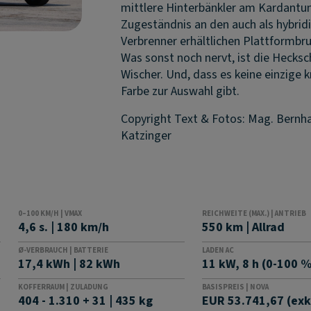
mittlere Hinterbänkler am Kardantun
Zugeständnis an den auch als hybridi
Verbrenner erhältlichen Plattformbr
Was sonst noch nervt, ist die Hecks
Wischer. Und, dass es keine einzige k
Farbe zur Auswahl gibt.
Copyright Text & Fotos: Mag. Bernh
Katzinger
0–100 KM/H | VMAX
REICHWEITE (MAX.) | ANTRIEB
4,6 s. | 180 km/h
550 km | Allrad
Ø-VERBRAUCH | BATTERIE
LADEN AC
17,4 kWh | 82 kWh
11 kW, 8 h (0-100 
KOFFERRAUM | ZULADUNG
BASISPREIS | NOVA
404 - 1.310 + 31 | 435 kg
EUR 53.741,67 (exkl