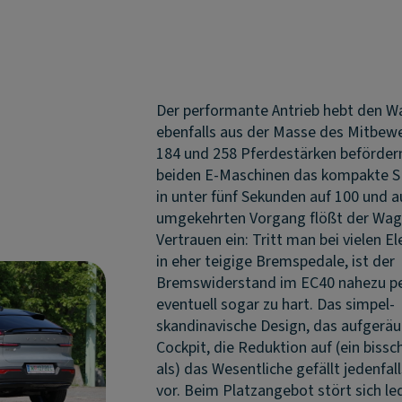
Der performante Antrieb hebt den 
ebenfalls aus der Masse des Mitbewe
184 und 258 Pferdestärken beförder
beiden E-Maschinen das kompakte 
in unter fünf Sekunden auf 100 und 
umgekehrten Vorgang flößt der Wag
Vertrauen ein: Tritt man bei vielen E
in eher teigige Bremspedale, ist der
Bremswiderstand im EC40 nahezu pe
eventuell sogar zu hart. Das simpel-
skandinavische Design, das aufgerä
Cockpit, die Reduktion auf (ein biss
als) das Wesentliche gefällt jedenfal
vor. Beim Platzangebot stört sich led