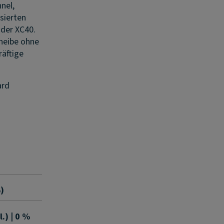
nel,
sierten
uder XC40.
cheibe ohne
räftige
ard
%)
.) | 0 %