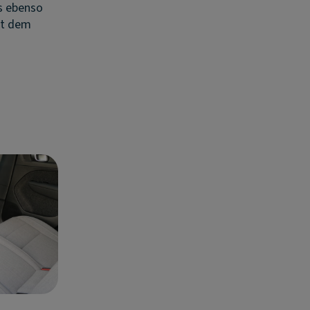
ls ebenso
it dem