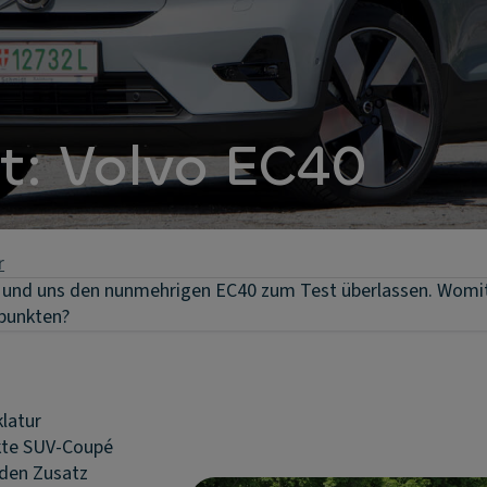
ht: Volvo EC40
r
t und uns den nunmehrigen EC40 zum Test überlassen. Womi
punkten?
latur
kte SUV-Coupé
 den Zusatz