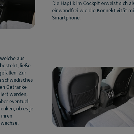
Die Haptik im Cockpit erweist sich a
einwandfrei wie die Konnektivität m
Smartphone.
 welche aus
besteht, ließe
efallen. Zur
an schwedisches
den Getränke
iert werden,
aber eventuell
denken, ob es je
 ihren
zwechsel