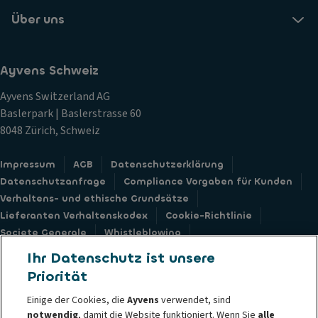
Über uns
Ayvens Schweiz
Ayvens Switzerland AG
Baslerpark | Baslerstrasse 60
8048 Zürich, Schweiz
Impressum
AGB
Datenschutzerklärung
Datenschutzanfrage
Compliance Vorgaben für Kunden
Verhaltens- und ethische Grundsätze
Lieferanten Verhaltenskodex
Cookie-Richtlinie
Societe Generale
Whistleblowing
Barrierefreiheit: nicht konform
Feedback Formular
Ihr Datenschutz ist unsere
Priorität
Einige der Cookies, die
Ayvens
verwendet, sind
notwendig
, damit die Website funktioniert. Wenn Sie
alle