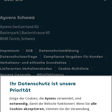
Ayvens Schweiz
Ayvens Switzerland AG
Baslerpark | Baslerstrasse 60
8048 Zürich, Schweiz
Impressum
AGB
Datenschutzerklärung
Datenschutzanfrage
Compliance Vorgaben für Kunden
Verhaltens- und ethische Grundsätze
Lieferanten Verhaltenskodex
Cookie-Richtlinie
Societe Generale
Whistleblowing
Barrierefreiheit: nicht konform
Feedback Formular
Ihr Datenschutz ist unsere
Priorität
Einige der Cookies, die
Ayvens
verwendet, sind
notwendig
, damit die Website funktioniert. Wenn Sie
alle
© 2026 Ayvens ist ein führender globaler Anbieter nachhaltiger Mobilität
Cookies akzeptieren
, stimmen Sie der Verwendung