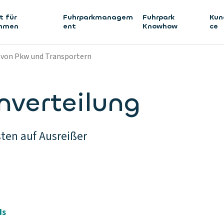
t für
Fuhrparkmanagem
Fuhrpark
Kun
ehmen
ent
Knowhow
ce
 von Pkw und Transportern
nverteilung
ten auf Ausreißer
ds