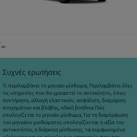
Ηλεκτρονικός έλεγχος πρόσφυσης
Υποβοήθηση φρεναρίσματος
Σύστημα αποφυγής πολλαπλών συγκρούσεων
Σύστημα ευστάθειας
Έλεγχος ανατροπής
Ανάκτηση ενέργειας πέδησης
Αισθητήρες παρκαρίσματος πίσω & κάμερα
Συχνές ερωτήσεις
οπισθοπορείας
Προβολείς ομίχλης
Τι περιλαμβάνει το μηνιαίο μίσθωμα;
Περιλαμβάνει όλες
τις υπηρεσίες που θα χρειαστεί το αυτοκίνητο, όπως
Προειδοποίηση αλλαγής λωρίδας
συντήρηση, αλλαγή ελαστικών, ασφάλιση, διαχείριση
Αισθητήρας προσπεράσματος
ατυχημάτων και βλάβης, οδική βοήθεια.
Πώς
υπολογίζεται το μηνιαίο μίσθωμα;
Για τη διαμόρφωση
Φώτα πορείας LED
του μηνιαίου μισθώματος υπολογίζονται: η αξία του
7 αερόσακοι
αυτοκινήτου, η διάρκεια μίσθωσης, τα συμφωνημένα