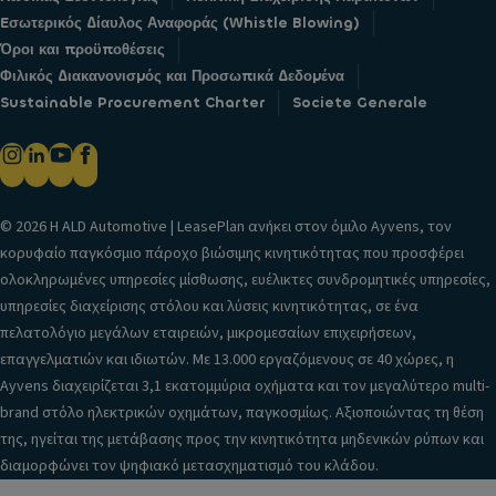
Eσωτερικός Δίαυλος Αναφοράς (Whistle Blowing)
Όροι και προϋποθέσεις
Φιλικός Διακανονισμός και Προσωπικά Δεδομένα
Sustainable Procurement Charter
Societe Generale
© 2026 H ALD Automotive | LeasePlan ανήκει στον όμιλο Ayvens, τον
κορυφαίο παγκόσμιο πάροχο βιώσιμης κινητικότητας που προσφέρει
ολοκληρωμένες υπηρεσίες μίσθωσης, ευέλικτες συνδρομητικές υπηρεσίες,
υπηρεσίες διαχείρισης στόλου και λύσεις κινητικότητας, σε ένα
πελατολόγιο μεγάλων εταιρειών, μικρομεσαίων επιχειρήσεων,
επαγγελματιών και ιδιωτών. Με 13.000 εργαζόμενους σε 40 χώρες, η
Ayvens διαχειρίζεται 3,1 εκατομμύρια οχήματα και τον μεγαλύτερο multi-
brand στόλο ηλεκτρικών οχημάτων, παγκοσμίως. Αξιοποιώντας τη θέση
της, ηγείται της μετάβασης προς την κινητικότητα μηδενικών ρύπων και
διαμορφώνει τον ψηφιακό μετασχηματισμό του κλάδου.