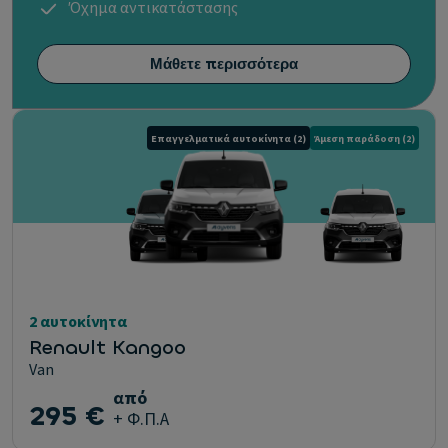
Όχημα αντικατάστασης
Μάθετε περισσότερα
Επαγγελματικά αυτοκίνητα
(2)
Άμεση παράδοση
(2)
2 αυτοκίνητα
Renault Kangoo
Van
από
295 €
+ Φ.Π.Α