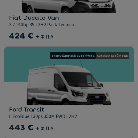
Fiat Ducato Van
2.2 140hp 35 L2H2 Pack Tecnico
424 €
+ Φ.Π.Α
Επαγγελματικά αυτοκίνητα
Αναμένεται σύντομα
Ford Transit
L EcoBlue 130ps 350M FWD L2H2
443 €
+ Φ.Π.Α