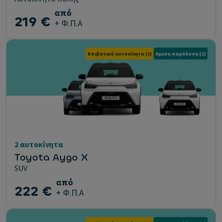
από
219 €
+ Φ.Π.Α
Επιβατικά αυτοκίνητα
(2)
Άμεση παράδοση
(2)
2 αυτοκίνητα
Toyota Aygo X
SUV
από
222 €
+ Φ.Π.Α