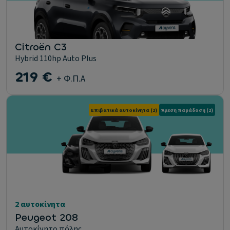
Citroën C3
Hybrid 110hp Auto Plus
219 €
+ Φ.Π.Α
Επιβατικά αυτοκίνητα
(2)
Άμεση παράδοση
(2)
2 αυτοκίνητα
Peugeot 208
Αυτοκίνητο πόλης