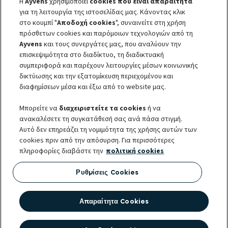
Η
Ayvens
χρησιμοποιεί
cookies που είναι απαραίτητα
Δήλωση περί απορρήτου
για τη λειτουργία της ιστοσελίδας μας. Κάνοντας κλικ
Φόρμα Προστασίας Προσωπικών Δεδομένων
στο κουμπί "
Αποδοχή cookies
", συναινείτε στη χρήση
Κώδικας Δεοντολογίας
Πολιτική Διαχείρισης Παράπονων
πρόσθετων cookies και παρόμοιων τεχνολογιών από τη
Eσωτερικός Δίαυλος Αναφοράς (Whistle Blowing)
Ayvens
και τους συνεργάτες μας, που αναλύουν την
Όροι και προϋποθέσεις
επισκεψιμότητα στο διαδίκτυο, τη διαδικτυακή
Φιλικός Διακανονισμός και Προσωπικά Δεδομένα
συμπεριφορά και παρέχουν λειτουργίες μέσων κοινωνικής
Sustainable Procurement Charter
δικτύωσης και την εξατομίκευση περιεχομένου και
Societe Generale
διαφημίσεων μέσα και έξω από το website μας.
Μπορείτε να
διαχειριστείτε τα cookies
ή να
ανακαλέσετε τη συγκατάθεσή σας ανά πάσα στιγμή.
Αυτό δεν επηρεάζει τη νομιμότητα της χρήσης αυτών των
© 2026 H ALD Automotive | LeasePlan ανήκει στον όμιλο Ayvens, τον
cookies πριν από την απόσυρση. Για περισσότερες
κορυφαίο παγκόσμιο πάροχο βιώσιμης κινητικότητας που προσφέρει
πληροφορίες διαβάστε την
πολιτική cookies
ολοκληρωμένες υπηρεσίες μίσθωσης, ευέλικτες συνδρομητικές υπηρεσίες,
υπηρεσίες διαχείρισης στόλου και λύσεις κινητικότητας, σε ένα
Ρυθμίσεις Cookies
πελατολόγιο μεγάλων εταιρειών, μικρομεσαίων επιχειρήσεων,
επαγγελματιών και ιδιωτών. Με 13.000 εργαζόμενους σε 40 χώρες, η
Απαραίτητα Cookies
Ayvens διαχειρίζεται 3,1 εκατομμύρια οχήματα και τον μεγαλύτερο multi-
brand στόλο ηλεκτρικών οχημάτων, παγκοσμίως. Αξιοποιώντας τη θέση