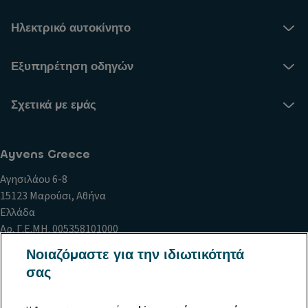
Ηλεκτρικό αυτοκίνητο
Εξυπηρέτηση οδηγών
Σχετικά με εμάς
Ayvens Greece
Αγησιλάου 6-8
15123 Μαρούσι, Αθήνα
Ελλάδα
Αρ. Γ.Ε.ΜΗ. 005358101000
Αρ. ΜΗΤΕ 0259E81000695401
Νοιαζόμαστε για την ιδιωτικότητά
σας
Πολιτική Cookies
Δήλωση Προστασίας Προσωπικών Δεδομένων