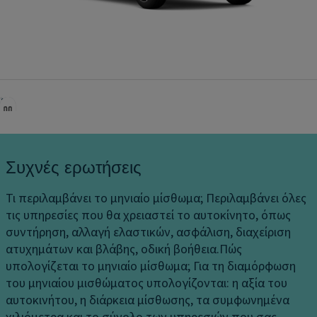
Ανάκτηση ενέργειας πέδησης
Αισθητήρες παρκαρίσματος πίσω
Φώτα πορείας LED
Προβολείς LED
Προειδοποίηση σύγκρουσης με ακουστικό/οπτικό
σήμα
Προειδοποίηση αλλαγής λωρίδας
Συχνές ερωτήσεις
6 αερόσακοι
Πίσω κεντρική ζώνη ασφαλείας 3 σημείων
Τι περιλαμβάνει το μηνιαίο μίσθωμα;
Περιλαμβάνει όλες
τις υπηρεσίες που θα χρειαστεί το αυτοκίνητο, όπως
Προετοιμασία Isofix
συντήρηση, αλλαγή ελαστικών, ασφάλιση, διαχείριση
Σύστημα εκκίνησης σε ανηφόρα
ατυχημάτων και βλάβης, οδική βοήθεια.
Πώς
υπολογίζεται το μηνιαίο μίσθωμα;
Για τη διαμόρφωση
του μηνιαίου μισθώματος υπολογίζονται: η αξία του
αυτοκινήτου, η διάρκεια μίσθωσης, τα συμφωνημένα