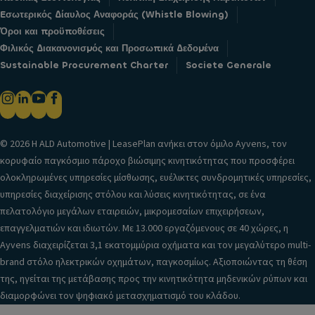
Eσωτερικός Δίαυλος Αναφοράς (Whistle Blowing)
Όροι και προϋποθέσεις
Φιλικός Διακανονισμός και Προσωπικά Δεδομένα
Sustainable Procurement Charter
Societe Generale
© 2026 H ALD Automotive | LeasePlan ανήκει στον όμιλο Ayvens, τον
κορυφαίο παγκόσμιο πάροχο βιώσιμης κινητικότητας που προσφέρει
ολοκληρωμένες υπηρεσίες μίσθωσης, ευέλικτες συνδρομητικές υπηρεσίες,
υπηρεσίες διαχείρισης στόλου και λύσεις κινητικότητας, σε ένα
πελατολόγιο μεγάλων εταιρειών, μικρομεσαίων επιχειρήσεων,
επαγγελματιών και ιδιωτών. Με 13.000 εργαζόμενους σε 40 χώρες, η
Ayvens διαχειρίζεται 3,1 εκατομμύρια οχήματα και τον μεγαλύτερο multi-
brand στόλο ηλεκτρικών οχημάτων, παγκοσμίως. Αξιοποιώντας τη θέση
της, ηγείται της μετάβασης προς την κινητικότητα μηδενικών ρύπων και
διαμορφώνει τον ψηφιακό μετασχηματισμό του κλάδου.