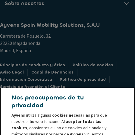
Sobre nosotros
Ayvens Spain Mobility Solutions, S.A.U
Carretera de Pozuelo, 32
28220 Majadahonda
Madrid, España
Principios de conducta y ética
Política de cookies
Aviso Legal
Canal de Denuncias
Información Corporativa
Política de privacidad
Servicio de Atención al Cliente
Derechos sobre Datos Personales
Société Générale
Nos preocupamos de tu
privacidad
Ayvens
utiliza algunas
cookies necesarias
para que
nuestro sitio web funcione. Al
aceptar todas las
@ 2026 Ayvens es el líder experto en movilidad y sosteniblilidad. Ofrece
cookies
, consientes el uso de cookies adicionales y
métodos similares por parte de
Ayvens
y nuestros