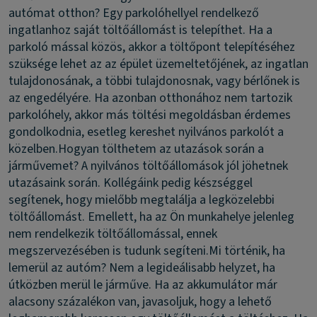
autómat otthon?
Egy parkolóhellyel rendelkező
ingatlanhoz saját töltőállomást is telepíthet. Ha a
parkoló mással közös, akkor a töltőpont telepítéséhez
szüksége lehet az az épület üzemeltetőjének, az ingatlan
tulajdonosának, a többi tulajdonosnak, vagy bérlőnek is
az engedélyére. Ha azonban otthonához nem tartozik
parkolóhely, akkor más töltési megoldásban érdemes
gondolkodnia, esetleg kereshet nyilvános parkolót a
közelben.
Hogyan tölthetem az utazások során a
járművemet?
A nyilvános töltőállomások jól jöhetnek
utazásaink során. Kollégáink pedig készséggel
segítenek, hogy mielőbb megtalálja a legközelebbi
töltőállomást. Emellett, ha az Ön munkahelye jelenleg
nem rendelkezik töltőállomással, ennek
megszervezésében is tudunk segíteni.
Mi történik, ha
lemerül az autóm?
Nem a legideálisabb helyzet, ha
útközben merül le járműve. Ha az akkumulátor már
alacsony százalékon van, javasoljuk, hogy a lehető