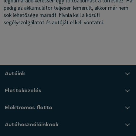
leghamarabb keressen egy töltőállomást a töltéshez. Ha
pedig az akkumulátor teljesen lemerült, akkor már nem
sok lehetősége maradt: hívnia kell a közúti
segélyszolgálatot és autóját el kell vontatni.
Autóink
Flottakezelés
Elektromos flotta
Autóhasználóinknak