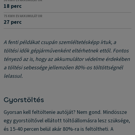
50 KWH EV AKKUMULÁTOR
18 perc
75 KWH EV AKKUMULÁTOR
27 perc
A fenti példákat csupán szemléltetésképp írtuk, a
töltési idők gépjárművenként eltérhetnek ettől. Fontos
tényező az is, hogy az akkumulátor védelme érdekében
a töltési sebessége jellemzően 80%-os töltöttségnél
lelassul.
Gyorstöltés
Gyorsan kell feltöltenie autóját? Nem gond. Mindössze
egy gyorstöltővel ellátott töltőállomásra lesz szüksége,
és 15-40 percen belül akár 80%-ra is feltöltheti. A