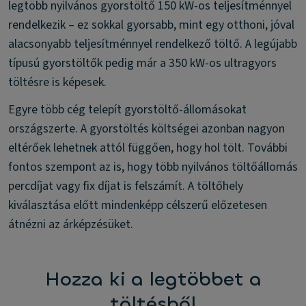
legtöbb nyilvános gyorstöltő 150 kW-os teljesítménnyel
rendelkezik – ez sokkal gyorsabb, mint egy otthoni, jóval
alacsonyabb teljesítménnyel rendelkező töltő. A legújabb
típusú gyorstöltők pedig már a 350 kW-os ultragyors
töltésre is képesek.
Egyre több cég telepít gyorstöltő-állomásokat
országszerte. A gyorstöltés költségei azonban nagyon
eltérőek lehetnek attól függően, hogy hol tölt. További
fontos szempont az is, hogy több nyilvános töltőállomás
percdíjat vagy fix díjat is felszámít. A töltőhely
kiválasztása előtt mindenképp célszerű előzetesen
átnézni az árképzésüket.
Hozza ki a legtöbbet a
töltésből