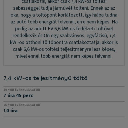
csatlakozik, akkor csak 7,4 kW-os töltési
sebességgel tudja járművét tölteni. Ennek az az
oka, hogy a töltőpont korlátozott, így hiába tudna
az autó több energiát felvenni, erre nem képes. Ha
pedig az adott EV 6,6 kW-os fedélzeti töltővel
rendelkezik és Ön egy szabványos, egyfázisú, 7,4
kW -os otthoni töltőpontra csatlakoztatja, akkor is
csak 6,6 kW-os töltési teljesítményre lesz képes,
mivel ennél több energiát nem képes felvenni.
7,4 kW-os teljesítményű töltő
50 KWH EV AKKUMULÁTOR
7 óra 45 perc
75 KWH EV AKKUMULÁTOR
10 óra