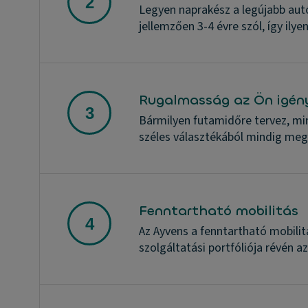
Legyen naprakész a legújabb autó
jellemzően 3-4 évre szól, így ily
Rugalmasság az Ön igény
Bármilyen futamidőre tervez, mi
széles választékából mindig megt
Fenntartható mobilitás
Az Ayvens a fenntartható mobilit
szolgáltatási portfóliója révén a