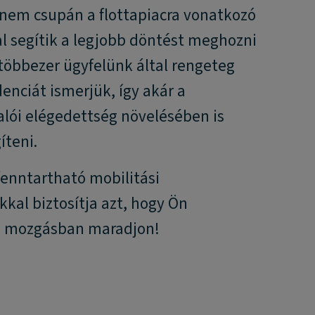
 nem csupán a flottapiacra vonatkozó
l segítik a legjobb döntést meghozni
többezer ügyfelünk által rengeteg
enciát ismerjük, így akár a
lói elégedettség növelésében is
íteni.
fenntartható mobilitási
kal biztosítja azt, hogy Ön
s mozgásban maradjon!