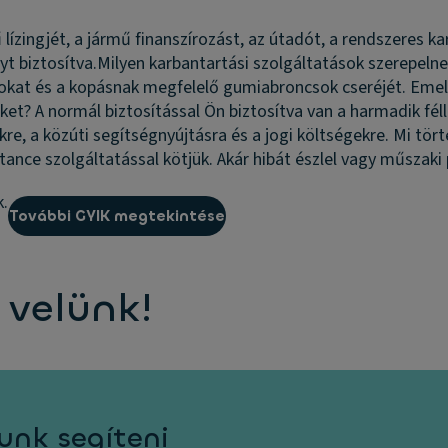
lízingjét, a jármű finanszírozást, az útadót, a rendszeres ka
t biztosítva.
Milyen karbantartási szolgáltatások szerepeln
sokat és a kopásnak megfelelő gumiabroncsok cseréjét. Emelle
eket?
A normál biztosítással Ön biztosítva van a harmadik féll
kre, a közúti segítségnyújtásra és a jogi költségekre.
Mi tört
tance szolgáltatással kötjük. Akár hibát észlel vagy műszak
k.
További GYIK megtekintése
 velünk!
unk segíteni