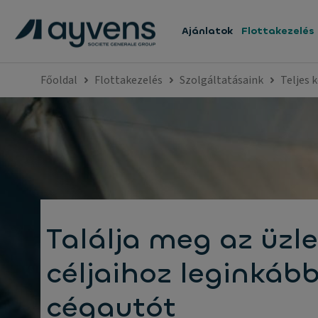
Ajánlatok
Flottakezelés
Főoldal
Flottakezelés
Szolgáltatásaink
Teljes
Találja meg az üzle
céljaihoz leginkább 
cégautót