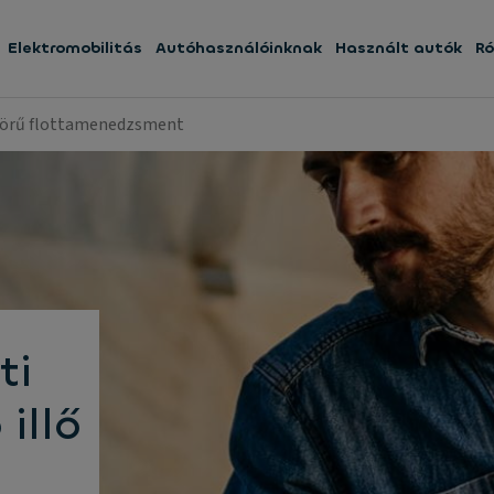
Elektromobilitás
Autóhasználóinknak
Használt autók
Ró
 körű flottamenedzsment
ti
illő