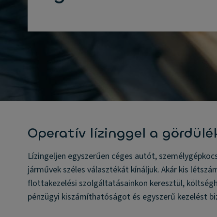
Operatív lízinggel a gördü
Lízingeljen egyszerűen céges autót, személygépkoc
járművek széles választékát kínáljuk. Akár kis létsz
flottakezelési szolgáltatásainkon keresztül, költs
pénzügyi kiszámíthatóságot és egyszerű kezelést bi