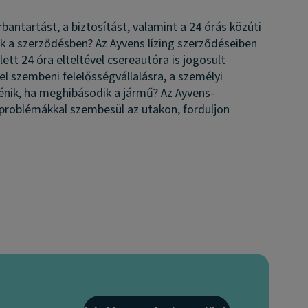
rbantartást, a biztosítást, valamint a 24 órás közúti
ek a szerződésben?
Az Ayvens lízing szerződéseiben
tt 24 óra elteltével csereautóra is jogosult
el szembeni felelősségvállalásra, a személyi
énik, ha meghibásodik a jármű?
Az Ayvens-
i problémákkal szembesül az utakon, forduljon