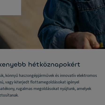
lékenyebb hétköznapokért
sik, könnyű haszongépjárművek és innovatív elektromos
ámú, vagy kiterjedt flottamegoldásokat igényel
éghatékony, rugalmas megoldásokat nyújtunk, amelyek
ztosítanak.