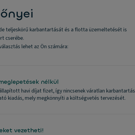
lőnyei
 de teljeskörű karbantartását és a flotta üzemeltetését is
rt cserébe.
 választás lehet az Ön számára:
meglepetések nélkül
llapított havi díjat fizet, így nincsenek váratlan karbantart
ató kiadás, mely megkönnyíti a költségvetés tervezését.
eket vezetheti!