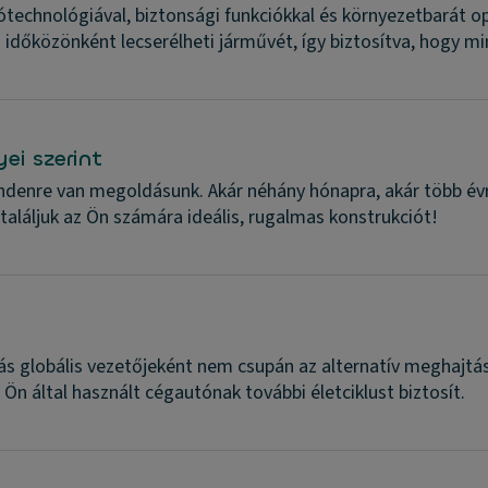
technológiával, biztonsági funkciókkal és környezetbarát opc
en időközönként lecserélheti járművét, így biztosítva, hogy m
ei szerint
ndenre van megoldásunk. Akár néhány hónapra, akár több évr
aláljuk az Ön számára ideális, rugalmas konstrukciót!
ás globális vezetőjeként nem csupán az alternatív meghajtás
z Ön által használt cégautónak további életciklust biztosít.