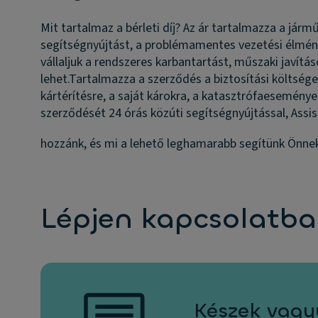
Mit tartalmaz a bérleti díj?
Az ár tartalmazza a jármű 
segítségnyújtást, a problémamentes vezetési élmény
vállaljuk a rendszeres karbantartást, műszaki javítá
lehet.
Tartalmazza a szerződés a biztosítási költség
kártérítésre, a saját károkra, a katasztrófaeseménye
szerződését 24 órás közúti segítségnyújtással, Assis
hozzánk, és mi a lehető leghamarabb segítünk Önne
Lépjen kapcsolatba
Készek vagy