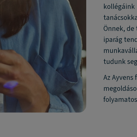
kollégáink
tanácsokka
Önnek, de 
iparág tend
munkaválla
tudunk seg
Az Ayvens 
megoldások
folyamato