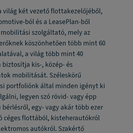
 világ két vezető flottakezelőjéből,
omotive-ból és a LeasePlan-ből
j mobilitási szolgáltató, mely az
 erőknek köszönhetően több mint 60
latával, a világ több mint 40
biztosítja kis-, közép- és
atok mobilitását. Széleskörű
si portfoliónk által minden igényt ki
gálni, legyen szó rövid- vagy épp
bérlésről, egy- vagy akár több ezer
ó céges flottából, kisteherautókról
lektromos autókról. Szakértő