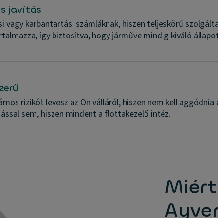
s javítás
si vagy karbantartási számláknak, hiszen teljeskörű szolgált
tartalmazza, így biztosítva, hogy járműve mindig kiváló állapo
zerű
számos rizikót levesz az Ön válláról, hiszen nem kell aggódn
dással sem, hiszen mindent a flottakezelő intéz.
Miért
Ayve