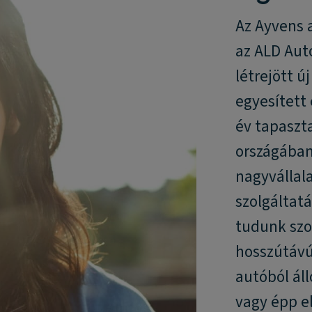
Az Ayvens a
az ALD Aut
létrejött ú
egyesített
év tapaszta
országában 
nagyvállal
szolgáltatá
tudunk szol
hosszútávú 
autóból áll
vagy épp e