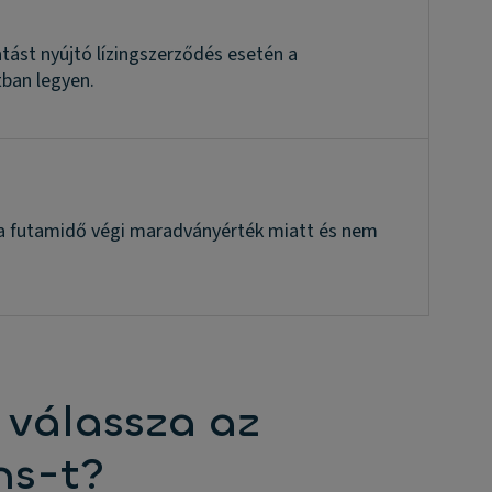
atást nyújtó lízingszerződés esetén a
tban legyen.
ia a futamidő végi maradványérték miatt és nem
 válassza az
ns-t?