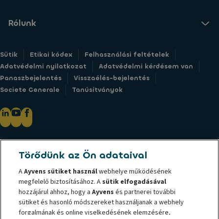
Rólunk
Sütik
Etikai kódex
Felhasználási feltételek
Adatvédelmi nyilatkozat
Adatvédelmi kérdésem van
Panaszbejelentés
Visszaélés-bejelentés
Societe Generale
Tanúsítványok
@ 2026 Az Ayvens az ALD Automotive és a LeasePlan összeolvadásából
Törődünk az Ön adataival
létrejött flottakezelő vállalat.A fenntartható mobilitás globális
vezetőjeként teljeskörű lízingszolgáltatást, rugalmas havidíj
A
Ayvens
sütiket használ
webhelye működésének
konstrukciókat, flottaüzemeltetési szolgáltatásokat és sokrétű mobilitási
megfelelő biztosításához. A
sütik elfogadásával
megoldást biztosít nagyvállalati-, kis- és középvállalati-, szakmai- és
hozzájárul ahhoz, hogy a
Ayvens
és partnerei további
sütiket és hasonló módszereket használjanak a webhely
magán ügyfeleinek. A világszerte 42 országban aktív jelenlétével az
forgalmának és online viselkedésének elemzésére,
Ayvens egyedülálló pozíciót tölt be a piacon, amely lehetővé teszi