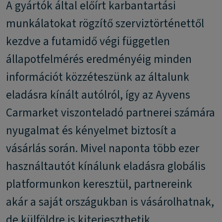
A gyártók által előírt karbantartási
munkálatokat rögzítő szerviztörténettől
kezdve a futamidő végi független
állapotfelmérés eredményéig minden
információt közzéteszünk az általunk
eladásra kínált autólról, így az Ayvens
Carmarket viszonteladó partnerei számára
nyugalmat és kényelmet biztosít a
vásárlás során. Mivel naponta több ezer
használtautót kínálunk eladásra globális
platformunkon keresztül, partnereink
akár a saját országukban is vásárolhatnak,
de külföldre is kiterjeszthetik