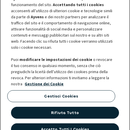
Chi siamo
funzionamento del sito.
Accettando tutti i cookies
acconsenti all’utilizzo di ulteriori cookie e tecnologie simili
da parte di
Ayvens
e dei nostri partners per analizzare il
Informative privacy
Informativa sui cookie
traffico del sito e il comportamento di navigazione online,
Privacy - Diritti degli interessati
Termini e Condizioni
attivare funzionalità di social media e personalizzare
Société Générale
Accessibilità digitale
contenuti e messaggi pubblicitari sul nostro e su altri siti
Risoluzione Controversie
web. Facendo clic su rifiuta tutti i cookie verranno utilizzati
Corporate Governance
solo i cookie necessari.
Puoi
modificare le impostazioni dei cookie
o revocare
il tuo consenso in qualsiasi momento, senza che ciò
pregiudichi la liceità dell’utilizzo dei cookies prima della
© 2026 Ayvens è uno dei leader globali nella mobilità sostenibile,
revoca. Per ulteriori informazioni ti invitiamo a leggere la
impegnato a migliorare la qualità della vita dei propri clienti, dalle grandi
nostra
Gestione dei Cookie
aziende nazionali, internazionali e PMI sino ai professionisti e ai privati. Il
Gruppo gestisce contratti di noleggio full service, servizi flessibili e
Gestisci Cookies
molteplici soluzioni di mobilità per la gestione delle flotte. Presente in 42
paesi, con oltre 14.000 dipendenti, 3,2 milioni di veicoli e una delle più
Rifiuta Tutto
grandi flotte al mondo di veicoli elettrici multibrand, Ayvens detiene una
posizione privilegiata per guidare la transizione verso la riduzione delle
emissioni e promuovere la trasformazione digitale del settore della
Accetta Tutti I Cookies