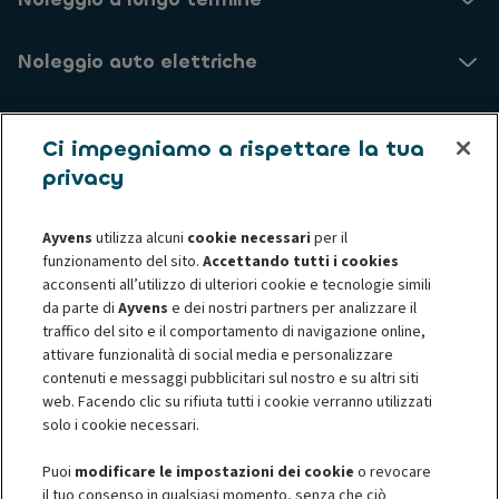
Noleggio auto elettriche
Usato
Ci impegniamo a rispettare la tua
privacy
Assistenza Clienti
Ayvens
utilizza alcuni
cookie necessari
per il
Chi siamo
funzionamento del sito.
Accettando tutti i cookies
acconsenti all’utilizzo di ulteriori cookie e tecnologie simili
da parte di
Ayvens
e dei nostri partners per analizzare il
Informative privacy
Informativa sui cookie
traffico del sito e il comportamento di navigazione online,
Privacy - Diritti degli interessati
Termini e Condizioni
attivare funzionalità di social media e personalizzare
Société Générale
Accessibilità digitale
contenuti e messaggi pubblicitari sul nostro e su altri siti
Risoluzione Controversie
web. Facendo clic su rifiuta tutti i cookie verranno utilizzati
Corporate Governance
solo i cookie necessari.
Puoi
modificare le impostazioni dei cookie
o revocare
il tuo consenso in qualsiasi momento, senza che ciò