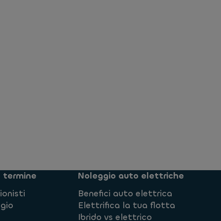
o termine
Noleggio auto elettriche
onisti
Benefici auto elettrica
ggio
Elettrifica la tua flotta
Ibrido vs elettrico