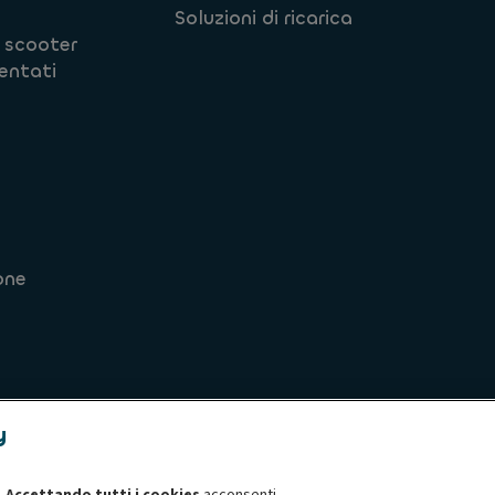
e
Soluzioni di ricarica
 scooter
entati
one
y