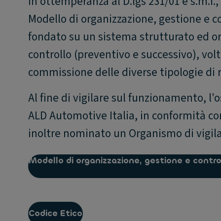
In ottemperanza al D.lgs 231/01 e s.m.i.
Modello di organizzazione, gestione e co
fondato su un sistema strutturato ed or
controllo (preventivo e successivo), vol
commissione delle diverse tipologie di 
Al fine di vigilare sul funzionamento, l
ALD Automotive Italia, in conformità con 
inoltre nominato un Organismo di vigil
Modello di organizzazione, gestione e contro
Codice Etico