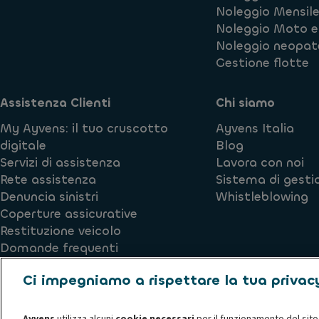
Noleggio Mensil
Noleggio Moto e
Noleggio neopat
Gestione flotte
Assistenza Clienti
Chi siamo
My Ayvens: il tuo cruscotto
Ayvens Italia
digitale
Blog
Servizi di assistenza
Lavora con noi
Rete assistenza
Sistema di gesti
Denuncia sinistri
Whistleblowing
Coperture assicurative
Restituzione veicolo
Domande frequenti
Form di contatto
Ci impegniamo a rispettare la tua privac
Attenzione alle truffe
Accesso My Ayvens