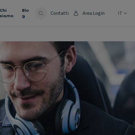
Chi
Blo
Contatti
Area Login
IT
siamo
g