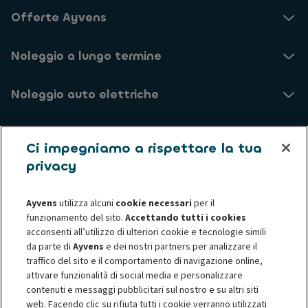
Offerte Ayvens
Noleggio a lungo termine
Noleggio auto elettriche
Usato
Ci impegniamo a rispettare la tua
privacy
Assistenza Clienti
Ayvens
utilizza alcuni
cookie necessari
per il
Chi siamo
funzionamento del sito.
Accettando tutti i cookies
acconsenti all’utilizzo di ulteriori cookie e tecnologie simili
da parte di
Ayvens
e dei nostri partners per analizzare il
Informative privacy
Informativa sui cookie
traffico del sito e il comportamento di navigazione online,
Privacy - Diritti degli interessati
Termini e Condizioni
attivare funzionalità di social media e personalizzare
Société Générale
Accessibilità digitale
contenuti e messaggi pubblicitari sul nostro e su altri siti
web. Facendo clic su rifiuta tutti i cookie verranno utilizzati
Risoluzione Controversie
Corporate Governance