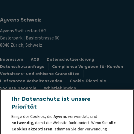
Ayvens Schweiz
Ayvens Switzerland AG
Baslerpark | Baslerstrasse 60
8048 Zürich, Schweiz
Impressum
AGB
Datenschutzerklärung
Datenschutzanfrage
Compliance Vorgaben für Kunden
Verhaltens- und ethische Grundsätze
Lieferanten Verhaltenskodex
Cookie-Richtlinie
Societe Generale
Whistleblowing
Barrierefreiheit: nicht konform
Feedback Formular
Ihr Datenschutz ist unsere
Priorität
Einige der Cookies, die
Ayvens
verwendet, sind
notwendig
, damit die Website funktioniert. Wenn Sie
alle
© 2026 Ayvens ist ein führender globaler Anbieter nachhaltiger Mobilität
Cookies akzeptieren
, stimmen Sie der Verwendung