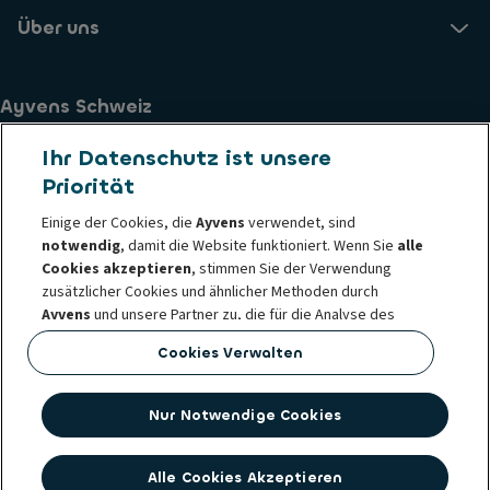
Über uns
Ayvens Schweiz
Ayvens Switzerland AG
Ihr Datenschutz ist unsere
Baslerpark | Baslerstrasse 60
Priorität
8048 Zürich, Schweiz
Einige der Cookies, die
Ayvens
verwendet, sind
notwendig
, damit die Website funktioniert. Wenn Sie
alle
Impressum
AGB
Datenschutzerklärung
Cookies akzeptieren
, stimmen Sie der Verwendung
Datenschutzanfrage
Compliance Vorgaben für Kunden
zusätzlicher Cookies und ähnlicher Methoden durch
Verhaltens- und ethische Grundsätze
Ayvens
und unsere Partner zu, die für die Analyse des
Lieferanten Verhaltenskodex
Cookie-Richtlinie
Website-Traffic und des Online-Verhaltens sowie für die
Cookies Verwalten
Societe Generale
Whistleblowing
Anzeige von Social-Media-Funktionen, die
Barrierefreiheit: nicht konform
Feedback Formular
Personalisierung von Inhalten und Anzeigen auf unserer
Website und auf externen Websites eingesetzt werden.
Nur Notwendige Cookies
Sie können Ihre
Cookies jederzeit verwalten
und Ihre
Zustimmung zurückziehen. Das Zurückziehen hat keine
Alle Cookies Akzeptieren