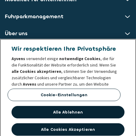
Fuhrparkmanagement
Über uns
Wir respektieren Ihre Privatsphäre
ALD AutoLeasing D GmbH
Ayvens
verwendet einige
notwendige Cookies
, die für
die Funktionalität der Website erforderlich sind. Wenn Sie
Nedderfeld 95
alle Cookies akzeptieren
, stimmen Sie der Verwendung
22529 Hamburg
zusätzlicher Cookies und vergleichbarer Technologien
durch
Ayvens
und unsere Partner zu, um den Website
Datenschutzerklärung
Impressum
Cookie-Richtlinie
Traffic und das Nutzungsverhalten zu analysieren, Social
Cookie-Einstellungen
Whistleblowing
Verhaltens- und Ethikgrundsätze
Media Funktionen bereitzustellen sowie Inhalte und
Fakten
Société Générale
Werbung auf unserer und anderen Websites zu
personalisieren.
Alle Ablehnen
Sie können Ihre
Cookie-Einstellungen
jederzeit ändern
oder Ihre Einwilligung widerrufen. Das hat keinen Einfluss
Alle Cookies Akzeptieren
auf die Rechtmäßigkeit der Verwendung dieser Cookies