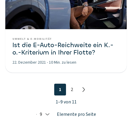
UMWELT & E-MOBILITÄT
Ist die E-Auto-Reichweite ein K.-
o.-Kriterium in Ihrer Flotte?
22. Dezember 2021
-
10 Min. zu lesen
1
2
1–9 von 11
9
Elemente pro Seite
Selected: 9