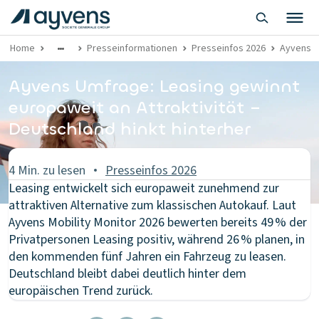
Home
Presseinformationen
Presseinfos 2026
Ayvens U
Ayvens Umfrage: Leasing gewinnt
europaweit an Attraktivität –
Deutschland hinkt hinterher
4 Min. zu lesen
Presseinfos 2026
Leasing entwickelt sich europaweit zunehmend zur
attraktiven Alternative zum klassischen Autokauf. Laut
Ayvens Mobility Monitor 2026 bewerten bereits 49 % der
Privatpersonen Leasing positiv, während 26 % planen, in
den kommenden fünf Jahren ein Fahrzeug zu leasen.
Deutschland bleibt dabei deutlich hinter dem
europäischen Trend zurück.