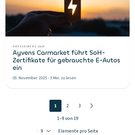
PRESSEINFOS 2025
Ayvens Carmarket führt SoH-
Zertifikate für gebrauchte E-Autos
ein
05. November 2025
-
3 Min. zu lesen
1
2
3
1–9 von 19
9
Elemente pro Seite
Selected: 9