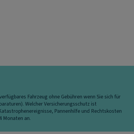
rt verfügbares Fahrzeug ohne Gebühren wenn Sie sich für
eparaturen).
Welcher Versicherungsschutz ist
 Katastrophenereignisse, Pannenhilfe und Rechtskosten
24 Monaten an.