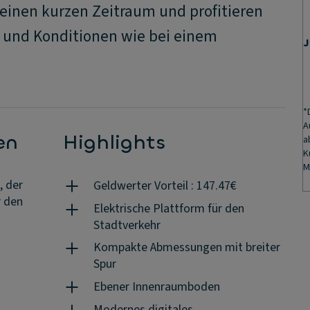
 einen kurzen Zeitraum und profitieren
 und Konditionen wie bei einem
J
*
A
en
Highlights
a
K
M
, der
Geldwerter Vorteil : 147.47€
r den
Elektrische Plattform für den
Stadtverkehr
Kompakte Abmessungen mit breiter
Spur
Ebener Innenraumboden
Modernes digitales