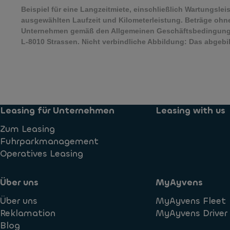
Beispiel für eine Langzeitmiete, einschließlich Wartungsle
ausgewählten Laufzeit und Kilometerleistung. Beträge ohn
Unternehmen gemäß den Allgemeinen Geschäftsbedingungen
L-8010 Strassen. Nicht verbindliche Abbildung: Das abgeb
Leasing für Unternehmen
Leasing with us
Zum Leasing
Fuhrparkmanagement
Operatives Leasing
Über uns
MyAyvens
Über uns
MyAyvens Fleet
Reklamation
MyAyvens Driver
Blog