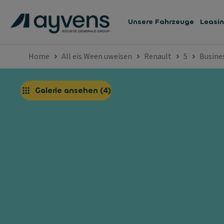
Unsere Fahrzeuge
Leasi
Home
All eis Ween uweisen
Renault
5
Busines
Galerie ansehen
(
4
)