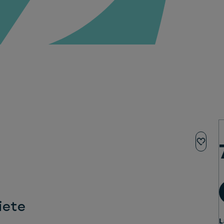
iete
L