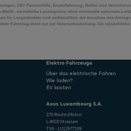
istungen, 24/7-Pannenhilfe, Ersatzfahrzeug, Reifen und Versicheru
e MwSt., monatliche Leasingraten ohne eventuelle optionale Lei
 für Langzeitmiete und vorbehaltlich der Annahme des Antrags
ildete Fahrzeug dient nur zur Veranschaulichung. Die tatsächlic
Elektro Fahrzeuge
Über das elektrische Fahren
Wie laden?
EV kosten
Axus Luxembourg S.A.
270 Route d'Arlon
L-8010 Strassen
TVA - LU12977109