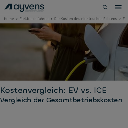
Home
Elektrisch fahren
Die Kosten des elektrischen Fahrens
EV
Kostenvergleich: EV vs. ICE
Vergleich der Gesamtbetriebskosten