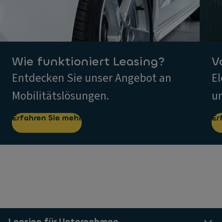
Wie funktioniert Leasing?
V
Entdecken Sie unser Angebot an
El
Mobilitätslösungen.
un
Erfahren Sie mehr
Er
Leasing für Unternehmen