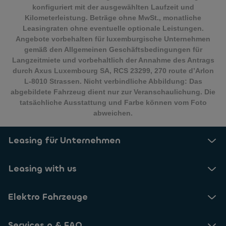
konfiguriert mit der ausgewählten Laufzeit und
Kilometerleistung. Beträge ohne MwSt., monatliche
Leasingraten ohne eventuelle optionale Leistungen.
Angebote vorbehalten für luxemburgische Unternehmen
gemäß den Allgemeinen Geschäftsbedingungen für
Langzeitmiete und vorbehaltlich der Annahme des Antrags
durch Axus Luxembourg SA, RCS 23299, 270 route d’Arlon
L-8010 Strassen. Nicht verbindliche Abbildung: Das
abgebildete Fahrzeug dient nur zur Veranschaulichung. Die
tatsächliche Ausstattung und Farbe können vom Foto
abweichen.
Leasing für Unternehmen
Leasing with us
Elektro Fahrzeuge
Services a & FAQ