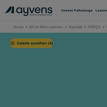
Unsere Fahrzeuge
Leasi
Home
All eis Ween uweisen
Hyundai
IONIQ 5
Galerie ansehen
(
4
)