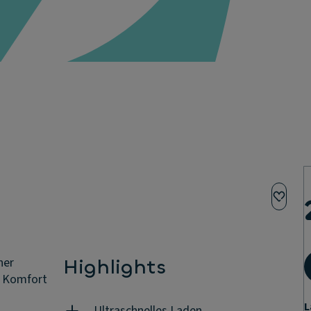
ner
Highlights
n Komfort
L
Ultraschnelles Laden