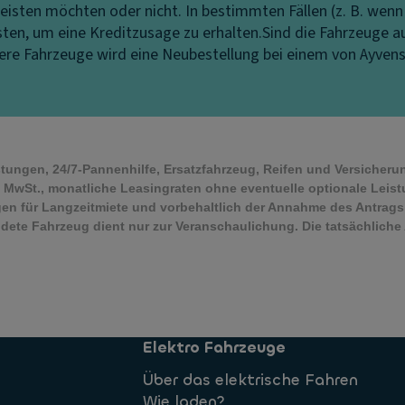
eisten möchten oder nicht. In bestimmten Fällen (z. B. wenn
isten, um eine Kreditzusage zu erhalten.
Sind die Fahrzeuge a
ndere Fahrzeuge wird eine Neubestellung bei einem von Ayven
istungen, 24/7-Pannenhilfe, Ersatzfahrzeug, Reifen und Versicheru
 MwSt., monatliche Leasingraten ohne eventuelle optionale Leis
 für Langzeitmiete und vorbehaltlich der Annahme des Antrags
ildete Fahrzeug dient nur zur Veranschaulichung. Die tatsächli
Elektro Fahrzeuge
Über das elektrische Fahren
Wie laden?