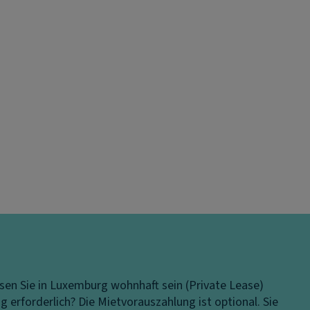
en Sie in Luxemburg wohnhaft sein (Private Lease)
g erforderlich?
Die Mietvorauszahlung ist optional. Sie