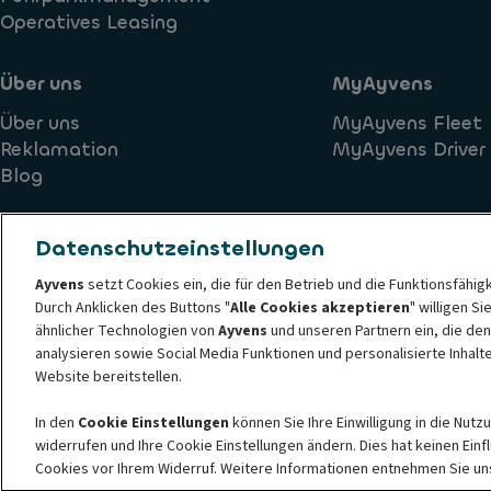
Operatives Leasing
Über uns
MyAyvens
Über uns
MyAyvens Fleet
Reklamation
MyAyvens Driver
Blog
Datenschutzeinstellungen
Ayvens
setzt Cookies ein, die für den Betrieb und die Funktionsfähig
Durch Anklicken des Buttons "
Alle Cookies akzeptieren
" willigen S
Ethik- und Verhaltensprinzipien der Ayvens
Cookie-Richtlini
ähnlicher Technologien von
Ayvens
und unseren Partnern ein, die den
Datenschutzerklärung der Ayvens
Societe Generale
Barri
analysieren sowie Social Media Funktionen und personalisierte Inhal
© 2026 ALD Automotive I LeasePlan stellt Ayvens Group vor, seine neue gl
Website bereitstellen.
ist ein führender globaler Akteur für nachhaltige Mobilität, der Full-Ser
In den
Cookie Einstellungen
können Sie Ihre Einwilligung in die Nut
Unternehmen, KMUs, Fachleuten und Privatpersonen anbietet. Mit der umfa
widerrufen und Ihre Cookie Einstellungen ändern. Dies hat keinen Ein
um den Weg zu Netto-Null zu führen und die digitale Transformation der B
Cookies vor Ihrem Widerruf. Weitere Informationen entnehmen Sie un
großflächigen Annahme nachhaltiger Mobilität weiter zu gestalten.