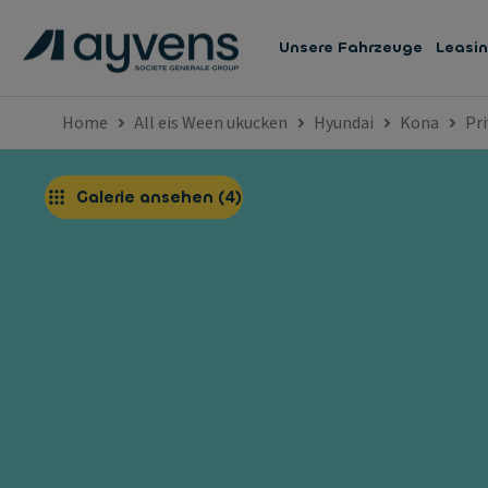
Unsere Fahrzeuge
Leasi
Home
All eis Ween ukucken
Hyundai
Kona
Pr
Galerie ansehen
(
4
)