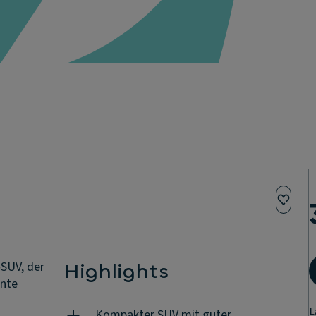
‑SUV, der
Highlights
ente
L
Kompakter SUV mit guter