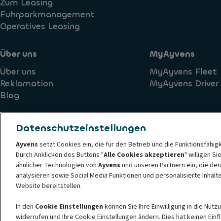
Zum Leasing
Fuhrparkmanagement
Operatives Leasing
Über uns
MyAyvens
Über uns
MyAyvens Fleet
Reklamation
MyAyvens Driver
Blog
Datenschutzeinstellungen
Ayvens
setzt Cookies ein, die für den Betrieb und die Funktionsfähig
Durch Anklicken des Buttons "
Alle Cookies akzeptieren
" willigen S
Ethik- und Verhaltensprinzipien der Ayvens
Cookie-Richtlini
ähnlicher Technologien von
Ayvens
und unseren Partnern ein, die den
Datenschutzerklärung der Ayvens
Societe Generale
Barri
analysieren sowie Social Media Funktionen und personalisierte Inhal
© 2026 ALD Automotive I LeasePlan stellt Ayvens Group vor, seine neue gl
Website bereitstellen.
ist ein führender globaler Akteur für nachhaltige Mobilität, der Full-Ser
In den
Cookie Einstellungen
können Sie Ihre Einwilligung in die Nut
Unternehmen, KMUs, Fachleuten und Privatpersonen anbietet. Mit der umfa
widerrufen und Ihre Cookie Einstellungen ändern. Dies hat keinen Ein
um den Weg zu Netto-Null zu führen und die digitale Transformation der B