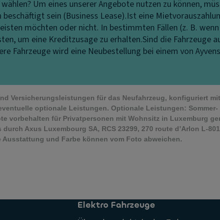
t wählen?
Um eines unserer Angebote nutzen zu können, müss
eschäftigt sein (Business Lease).
Ist eine Mietvorauszahlun
eisten möchten oder nicht. In bestimmten Fällen (z. B. wenn
isten, um eine Kreditzusage zu erhalten.
Sind die Fahrzeuge a
ndere Fahrzeuge wird eine Neubestellung bei einem von Ayven
 und Versicherungsleistungen für das Neufahrzeug, konfiguriert m
eventuelle optionale Leistungen. Optionale Leistungen: Sommer- 
te vorbehalten für Privatpersonen mit Wohnsitz in Luxemburg g
 durch Axus Luxembourg SA, RCS 23299, 270 route d’Arlon L-8010
che Ausstattung und Farbe können vom Foto abweichen.
Elektro Fahrzeuge