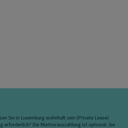
en Sie in Luxemburg wohnhaft sein (Private Lease)
g erforderlich?
Die Mietvorauszahlung ist optional. Sie