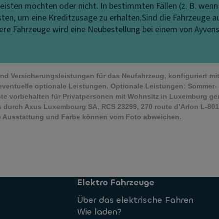
eisten möchten oder nicht. In bestimmten Fällen (z. B. wenn
isten, um eine Kreditzusage zu erhalten.
Sind die Fahrzeuge a
ndere Fahrzeuge wird eine Neubestellung bei einem von Ayven
 und Versicherungsleistungen für das Neufahrzeug, konfiguriert m
eventuelle optionale Leistungen. Optionale Leistungen: Sommer- 
te vorbehalten für Privatpersonen mit Wohnsitz in Luxemburg g
 durch Axus Luxembourg SA, RCS 23299, 270 route d’Arlon L-8010
che Ausstattung und Farbe können vom Foto abweichen.
Elektro Fahrzeuge
Über das elektrische Fahren
Wie laden?