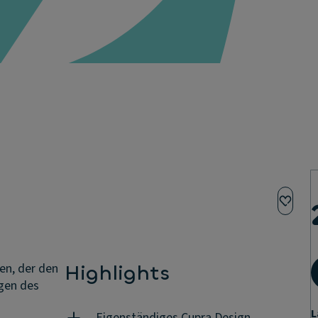
en, der den
Highlights
ngen des
L
Eigenständiges Cupra Design