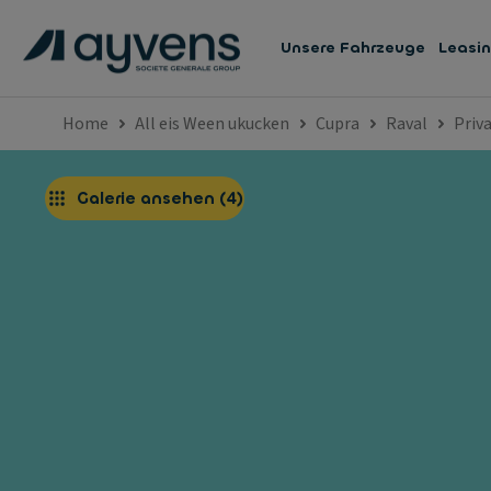
Unsere Fahrzeuge
Leasi
Home
All eis Ween ukucken
Cupra
Raval
Priv
Galerie ansehen
(
4
)