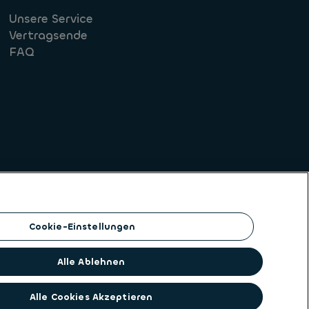
Unsere Service
Vertragsende
FAQ
Cookie-Einstellungen
Alle Ablehnen
 Identität vereint. ALD Automotive | LeasePlan
timobile Lösungen für eine Klientel aus großen
Alle Cookies Akzeptieren
tive | LeasePlan seine einzigartige Position,