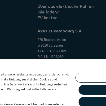
Über das elektrische Fahren
Wie laden?
EV kosten
Axus Luxembourg S.A.
270 Route d'Arlon
L-8010 Strassen
TVA - LU12977109
R.C. LU - B23.299
lu.contact@ayvens.com
keit unserer Website unbedingt erforderlich sind.
ie in die Nutzung zusätzlicher Cookies und
e
Rechtliche Informationen der Ayvens
Whistleblowing
 online Datenverkehr und Ihr Nutzungsverhalten
erefreiheit
te und Werbung auf und außerhalb unserer
obale Mobilitätsmarke, die die beiden Unternehmen unter einer gemeinsamen
vice-Leasing, flexible Abonnementdienste, Flottenmanagementdienste und mul
zung dieser Cookies und Technologien jederzeit
ssendsten Abdeckung in 44 Ländern durch direkte Präsenz nutzt ALD Automo