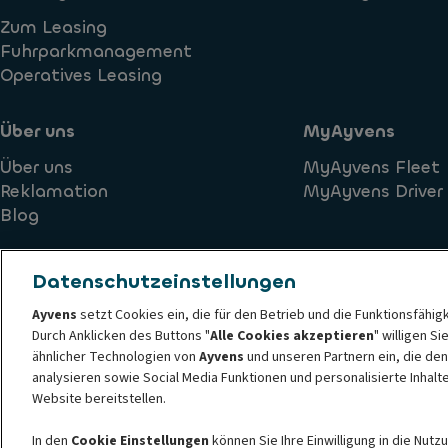
Zum Leasing
Fuhrparkmanagement
Operatives Leasing
Über uns
MyAyvens
Über uns
MyAyvens Fleet
Reklamation
MyAyvens Driver
Blog
Datenschutzeinstellungen
Ayvens
setzt Cookies ein, die für den Betrieb und die Funktionsfähig
Durch Anklicken des Buttons "
Alle Cookies akzeptieren
" willigen S
Ethik- und Verhaltensprinzipien der Ayvens
Cookie-Richtlini
ähnlicher Technologien von
Ayvens
und unseren Partnern ein, die den
Datenschutzerklärung der Ayvens
Societe Generale
Barri
analysieren sowie Social Media Funktionen und personalisierte Inhal
© 2026 ALD Automotive I LeasePlan stellt Ayvens Group vor, seine neue gl
Website bereitstellen.
ist ein führender globaler Akteur für nachhaltige Mobilität, der Full-Ser
In den
Cookie Einstellungen
können Sie Ihre Einwilligung in die Nut
Unternehmen, KMUs, Fachleuten und Privatpersonen anbietet. Mit der umfa