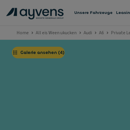
Unsere Fahrzeuge
Leasi
Home
All eis Ween ukucken
Audi
A6
Private 
Galerie ansehen
(
4
)