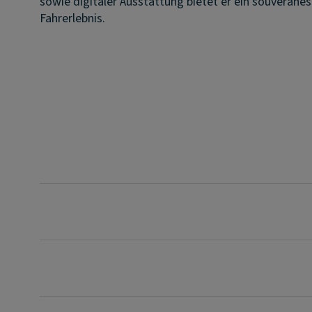
sowie digitaler Ausstattung bietet er ein souveränes
Fahrerlebnis.