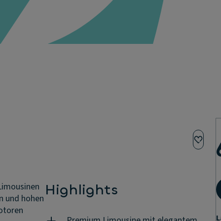
 Limousinen
Highlights
en und hohen
Motoren
L
Premium Limousine mit elegantem