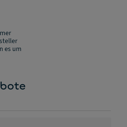
mmer
steller
nn es um
ebote