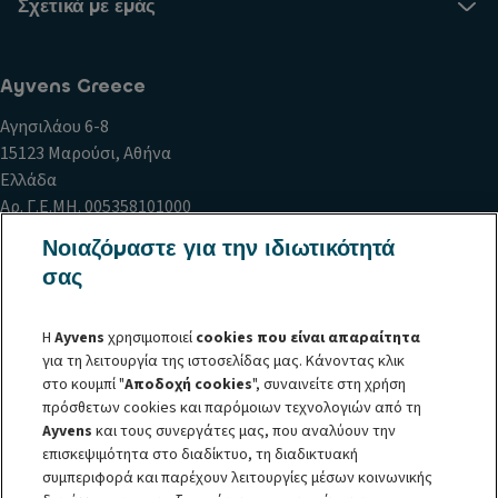
Σχετικά με εμάς
Ayvens Greece
Αγησιλάου 6-8
15123 Μαρούσι, Αθήνα
Ελλάδα
Αρ. Γ.Ε.ΜΗ. 005358101000
Αρ. ΜΗΤΕ 0259E81000695401
Νοιαζόμαστε για την ιδιωτικότητά
σας
Πολιτική Cookies
Δήλωση Προστασίας Προσωπικών Δεδομένων
Η
Ayvens
χρησιμοποιεί
cookies που είναι απαραίτητα
Δήλωση περί απορρήτου
για τη λειτουργία της ιστοσελίδας μας. Κάνοντας κλικ
Φόρμα Προστασίας Προσωπικών Δεδομένων
στο κουμπί "
Αποδοχή cookies
", συναινείτε στη χρήση
Κώδικας Δεοντολογίας
Πολιτική Διαχείρισης Παράπονων
πρόσθετων cookies και παρόμοιων τεχνολογιών από τη
Eσωτερικός Δίαυλος Αναφοράς (Whistle Blowing)
Ayvens
και τους συνεργάτες μας, που αναλύουν την
Όροι και προϋποθέσεις
επισκεψιμότητα στο διαδίκτυο, τη διαδικτυακή
Φιλικός Διακανονισμός και Προσωπικά Δεδομένα
συμπεριφορά και παρέχουν λειτουργίες μέσων κοινωνικής