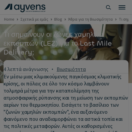
Home
Σχετικά με εμάς
Blog
Άθρα για τη Βιωσιμότητα
Τι σημα
Τι σημαίνουν οι ζώνες χαμηλών
εκπομπών (LEZ) για το Last Mile
Delivery;
4 λεπτά ανάγνωσης
Βιωσιμότητα
Εν μέσω μιας κλιμακούμενης παγκόσμιας κλιματικής
κρίσης, οι πόλεις σε όλο τον κόσμο λαμβάνουν
τολμηρά μέτρα για την καταπολέμηση της
ατμοσφαιρικής ρύπανσης και τη μείωση των εκπομπών
αερίων του θερμοκηπίου. Εισάγετε το βασίλειο των
"ζωνών χαμηλών εκπομπών", ένα αυξανόμενο
φαινόμενο που αναδιαμορφώνει τα αστικά τοπία και
τις πολιτικές μεταφορών. Αυτές οι καθορισμένες