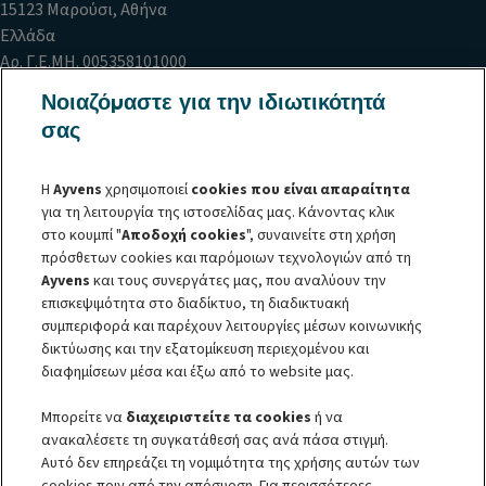
15123 Μαρούσι, Αθήνα
Ελλάδα
Αρ. Γ.Ε.ΜΗ. 005358101000
Αρ. ΜΗΤΕ 0259E81000695401
Νοιαζόμαστε για την ιδιωτικότητά
σας
Πολιτική Cookies
Δήλωση Προστασίας Προσωπικών Δεδομένων
Η
Ayvens
χρησιμοποιεί
cookies που είναι απαραίτητα
Δήλωση περί απορρήτου
για τη λειτουργία της ιστοσελίδας μας. Κάνοντας κλικ
Φόρμα Προστασίας Προσωπικών Δεδομένων
στο κουμπί "
Αποδοχή cookies
", συναινείτε στη χρήση
Κώδικας Δεοντολογίας
Πολιτική Διαχείρισης Παράπονων
πρόσθετων cookies και παρόμοιων τεχνολογιών από τη
Eσωτερικός Δίαυλος Αναφοράς (Whistle Blowing)
Ayvens
και τους συνεργάτες μας, που αναλύουν την
Όροι και προϋποθέσεις
επισκεψιμότητα στο διαδίκτυο, τη διαδικτυακή
Φιλικός Διακανονισμός και Προσωπικά Δεδομένα
συμπεριφορά και παρέχουν λειτουργίες μέσων κοινωνικής
Sustainable Procurement Charter
δικτύωσης και την εξατομίκευση περιεχομένου και
Societe Generale
διαφημίσεων μέσα και έξω από το website μας.
Μπορείτε να
διαχειριστείτε τα cookies
ή να
ανακαλέσετε τη συγκατάθεσή σας ανά πάσα στιγμή.
Αυτό δεν επηρεάζει τη νομιμότητα της χρήσης αυτών των
© 2026 H ALD Automotive | LeasePlan ανήκει στον όμιλο Ayvens, τον