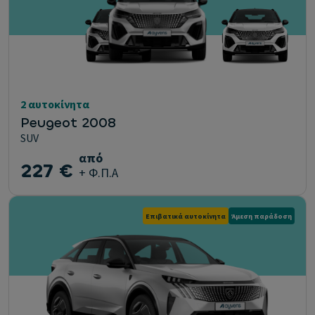
2 αυτοκίνητα
Peugeot 2008
SUV
από
227 €
+ Φ.Π.Α
Επιβατικά αυτοκίνητα
Άμεση παράδοση