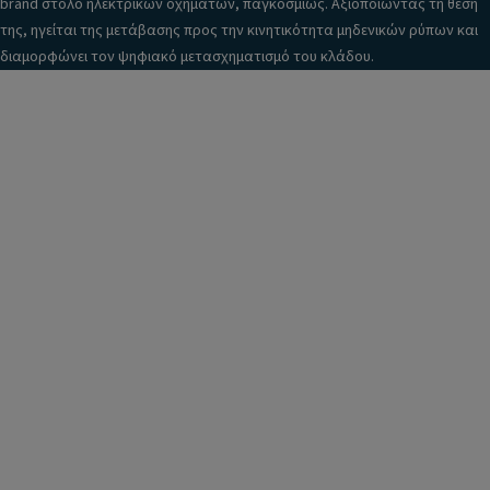
brand στόλο ηλεκτρικών οχημάτων, παγκοσμίως. Αξιοποιώντας τη θέση
της, ηγείται της μετάβασης προς την κινητικότητα μηδενικών ρύπων και
διαμορφώνει τον ψηφιακό μετασχηματισμό του κλάδου.