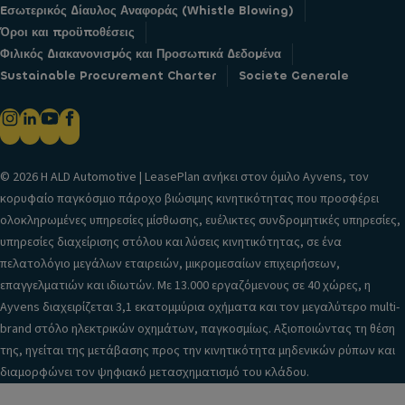
Eσωτερικός Δίαυλος Αναφοράς (Whistle Blowing)
Όροι και προϋποθέσεις
Φιλικός Διακανονισμός και Προσωπικά Δεδομένα
Sustainable Procurement Charter
Societe Generale
© 2026 H ALD Automotive | LeasePlan ανήκει στον όμιλο Ayvens, τον
κορυφαίο παγκόσμιο πάροχο βιώσιμης κινητικότητας που προσφέρει
ολοκληρωμένες υπηρεσίες μίσθωσης, ευέλικτες συνδρομητικές υπηρεσίες,
υπηρεσίες διαχείρισης στόλου και λύσεις κινητικότητας, σε ένα
πελατολόγιο μεγάλων εταιρειών, μικρομεσαίων επιχειρήσεων,
επαγγελματιών και ιδιωτών. Με 13.000 εργαζόμενους σε 40 χώρες, η
Ayvens διαχειρίζεται 3,1 εκατομμύρια οχήματα και τον μεγαλύτερο multi-
brand στόλο ηλεκτρικών οχημάτων, παγκοσμίως. Αξιοποιώντας τη θέση
της, ηγείται της μετάβασης προς την κινητικότητα μηδενικών ρύπων και
διαμορφώνει τον ψηφιακό μετασχηματισμό του κλάδου.