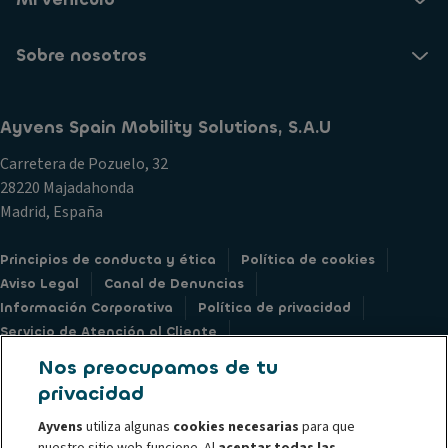
Sobre nosotros
Ayvens Spain Mobility Solutions, S.A.U
Carretera de Pozuelo, 32
28220 Majadahonda
Madrid, España
Principios de conducta y ética
Política de cookies
Aviso Legal
Canal de Denuncias
Información Corporativa
Política de privacidad
Servicio de Atención al Cliente
Derechos sobre Datos Personales
Société Générale
Nos preocupamos de tu
privacidad
Ayvens
utiliza algunas
cookies necesarias
para que