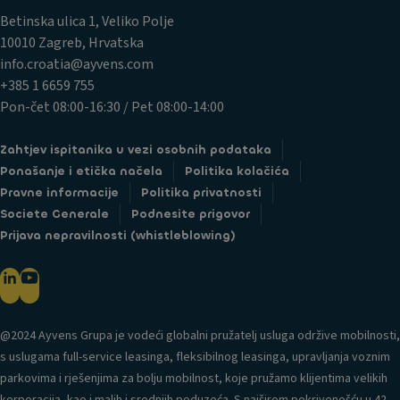
Betinska ulica 1, Veliko Polje
10010 Zagreb, Hrvatska
info.croatia@ayvens.com
+385 1 6659 755
Pon-čet 08:00-16:30 / Pet 08:00-14:00
Zahtjev ispitanika u vezi osobnih podataka
Ponašanje i etička načela
Politika kolačića
Pravne informacije
Politika privatnosti
Societe Generale
Podnesite prigovor
Prijava nepravilnosti (whistleblowing)
@2024 Ayvens Grupa je vodeći globalni pružatelj usluga održive mobilnosti,
s uslugama full-service leasinga, fleksibilnog leasinga, upravljanja voznim
parkovima i rješenjima za bolju mobilnost, koje pružamo klijentima velikih