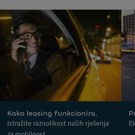
Kako leasing funkcionira.
P
Istražite raznolikost naših rješenja
El
za mobilnost.