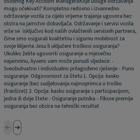
osobnog Key Account Managera
Koje usluge održavanja
mogu očekivati?
Kompletno redovno i izvanredno
održavanje vozila za cijelo vrijeme trajanja ugovora bez
obzira na jamstvo dobavljača. Održavanje i servisi vozila
vrše se isključivo kod naših ovlaštenih servisnih partnera,
čime smo osigurali kvalitetnu i sigurnu mobilnost za
svoje klijente.
Jesu li uključeni troškovi osiguranja?
Ukoliko želite ugovoriti osiguranje u mjesečnu
najamninu, Ayvens vam može ponudi sljedeće: -
Sveobuhvatno i individualno prilagođeno rješenje - Puno
osiguranje: Odgovornost za štetu 1. Opcija: kasko
osiguranje (bez sudjelovanja najmoprimca u trošku
(franšize)) 2. Opcija: kasko osiguranje s participacijom;
jedna ili dvije štete - Osiguranje putnika - Fiksne premije
osiguranja bez obzira na tehnički rezultat