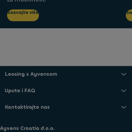
Saznajte više
Sa
Leasing s Ayvensom
Upute i FAQ
Kontaktirajte nas
Ayvens Croatia d.o.o.