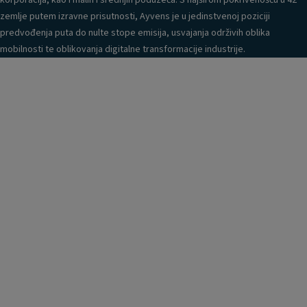
korporacija, kao i malih i srednjih poduzeća. S najširom pokrivenošću u 42
zemlje putem izravne prisutnosti, Ayvens je u jedinstvenoj poziciji
predvođenja puta do nulte stope emisija, usvajanja održivih oblika
mobilnosti te oblikovanja digitalne transformacije industrije.