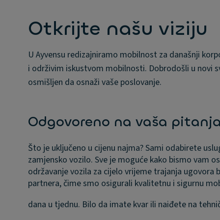
Otkrijte našu viziju
U Ayvensu redizajniramo mobilnost za današnji korpor
i održivim iskustvom mobilnosti. Dobrodošli u novi svij
osmišljen da osnaži vaše poslovanje.
Odgovoreno na vaša pitanj
Što je uključeno u cijenu najma?
Sami odabirete uslug
zamjensko vozilo. Sve je moguće kako bismo vam osi
održavanje vozila za cijelo vrijeme trajanja ugovora b
partnera, čime smo osigurali kvalitetnu i sigurnu mobi
dana u tjednu. Bilo da imate kvar ili naiđete na teh