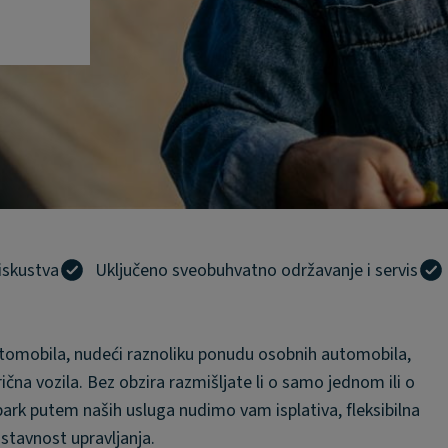
 iskustva
Uključeno sveobuhvatno održavanje i servis
tomobila, nudeći raznoliku ponudu osobnih automobila,
trična vozila. Bez obzira razmišljate li o samo jednom ili o
i park putem naših usluga nudimo vam isplativa, fleksibilna
ostavnost upravljanja.