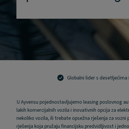
Globalni lider s desetljećima
U Ayvensu pojednostavljujemo leasing poslovnog au
lakih komercijalnih vozila i inovativnih opcija za elek
nekoliko vozila, ili trebate opsežna rješenja za vozn
rješenja koja pružaju financijsku predvidljivost i jedn