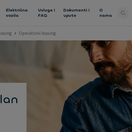
Električna
Usluge i
Dokumenti i
O
vozila
FAQ
upute
nama
easing
Operativni leasing
alan