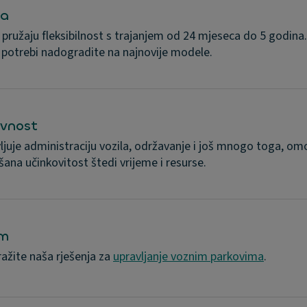
ka
ružaju fleksibilnost s trajanjem od 24 mjeseca do 5 godina
potrebi nadogradite na najnovije modele.
avnost
uje administraciju vozila, održavanje i još mnogo toga, om
ana učinkovitost štedi vrijeme i resurse.
om
ražite naša rješenja za
upravljanje voznim parkovima
.