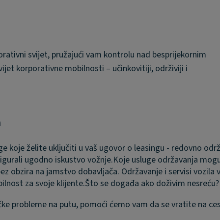
ativni svijet, pružajući vam kontrolu nad besprijekornim
et korporativne mobilnosti – učinkovitiji, održiviji i
a
e koje želite uključiti u vaš ugovor o leasingu - redovno od
gurali ugodno iskustvo vožnje.
Koje usluge održavanja mogu
ez obzira na jamstvo dobavljača. Održavanje i servisi vozila v
lnost za svoje klijente.
Što se događa ako doživim nesreću?
ničke probleme na putu, pomoći ćemo vam da se vratite na ces