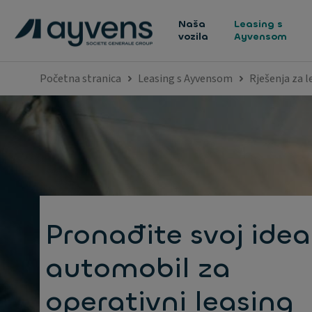
Naša
Leasing s
vozila
Ayvensom
Početna stranica
Leasing s Ayvensom
Rješenja za l
Pronađite svoj ide
automobil za
operativni leasing